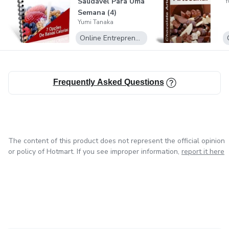
Saudável Para Uma
Y
Semana (4)
Yumi Tanaka
Online Entrepreneurship
Frequently Asked Questions
The content of this product does not represent the official opinion
or policy of Hotmart. If you see improper information,
report it here