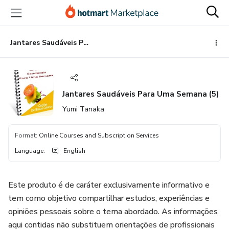
Go
Go
Go
to
to
to
the
payment
footer
main
Jantares Saudáveis Para Uma Semana (5)
content
Jantares Saudáveis Para Uma Semana (5)
Yumi Tanaka
Format
:
Online Courses and Subscription Services
Language
:
English
Este produto é de caráter exclusivamente informativo e
tem como objetivo compartilhar estudos, experiências e
opiniões pessoais sobre o tema abordado. As informações
aqui contidas não substituem orientações de profissionais