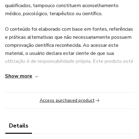
qualificados, tampouco constituem aconselhamento
médico, psicológico, terapêutico ou científico.
O conteúdo foi elaborado com base em fontes, referências
e práticas alternativas que não necessariamente possuem
comprovação científica reconhecida. Ao acessar este
material, o usuário declara estar ciente de que sua
utilização é de responsabilidade própria. Este produto está
em conformidade com as diretrizes e políticas de conteúdo
Show more
da plataforma e destina-se apenas a fins educacionais e de
desenvolvimento pessoal.
Access purchased product
Details