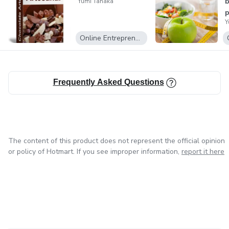
Yumi Tanaka
p
Y
Online Entrepreneurship
Frequently Asked Questions
The content of this product does not represent the official opinion
or policy of Hotmart. If you see improper information,
report it here