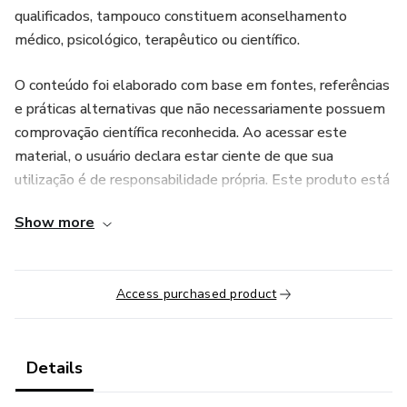
qualificados, tampouco constituem aconselhamento
médico, psicológico, terapêutico ou científico.
O conteúdo foi elaborado com base em fontes, referências
e práticas alternativas que não necessariamente possuem
comprovação científica reconhecida. Ao acessar este
material, o usuário declara estar ciente de que sua
utilização é de responsabilidade própria. Este produto está
em conformidade com as diretrizes e políticas de conteúdo
Show more
da plataforma e destina-se apenas a fins educacionais e de
desenvolvimento pessoal.
Access purchased product
Details