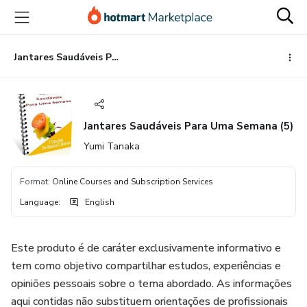
Go
Go
Go
to
to
to
the
payment
footer
main
Jantares Saudáveis Para Uma Semana (5)
content
Jantares Saudáveis Para Uma Semana (5)
Yumi Tanaka
Format
:
Online Courses and Subscription Services
Language
:
English
Este produto é de caráter exclusivamente informativo e
tem como objetivo compartilhar estudos, experiências e
opiniões pessoais sobre o tema abordado. As informações
aqui contidas não substituem orientações de profissionais