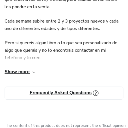
los pondre en la venta.
Cada semana subire entre 2 y 3 proyectos nuevos y cada
uno de diferentes edades y de tipos diferentes.
Pero si quereis algun libro o lo que sea personalizado de
algo que querais y no lo encontrais contactar en mi
telefono y lo creo.
Show more
Telf: 641602689
Espero que os gusten los proyectos que creo y que los
Frequently Asked Questions
compartais l lo recomendeis, estare activa cada dia por si
tenis alguna duda o problema a la hora de hacer el pago o
de devolver el producto si cuando os llega no os acaba de
gustar.
The content of this product does not represent the official opinion