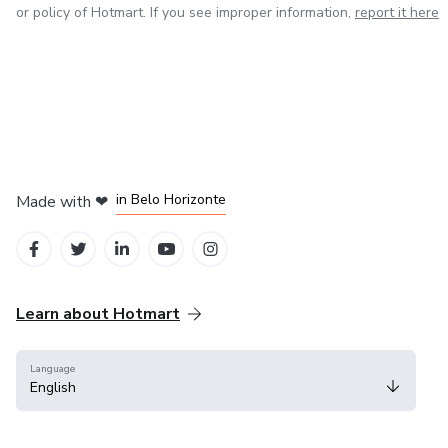
or policy of Hotmart. If you see improper information,
report it here
in Mexico City
in Bogota
in Amsterdam
in Madrid
in Belo Horizonte
Made with
❤
Learn about Hotmart
Language
English