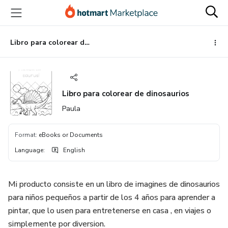
Go
Go
Go
to
to
to
the
payment
footer
main
Libro para colorear de dinosaurios
content
Libro para colorear de dinosaurios
Paula
Format
:
eBooks or Documents
Language
:
English
Mi producto consiste en un libro de imagines de dinosaurios
para niños pequeños a partir de los 4 años para aprender a
pintar, que lo usen para entretenerse en casa , en viajes o
simplemente por diversion.