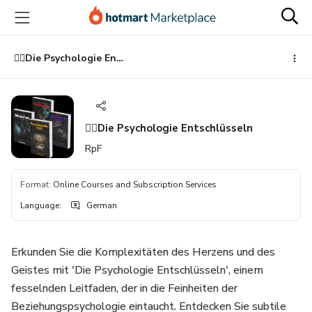
Go
Go
Go
to
to
to
the
payment
footer
main
🕵️‍♂️Die Psychologie Entschlüsseln
content
🕵️‍♂️Die Psychologie Entschlüsseln
RpF
Format
:
Online Courses and Subscription Services
Language
:
German
Erkunden Sie die Komplexitäten des Herzens und des
Geistes mit 'Die Psychologie Entschlüsseln', einem
fesselnden Leitfaden, der in die Feinheiten der
Beziehungspsychologie eintaucht. Entdecken Sie subtile