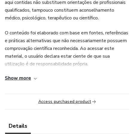
aqui contidas não substituem orientações de profissionais
qualificados, tampouco constituem aconselhamento
médico, psicológico, terapêutico ou científico.
O conteúdo foi elaborado com base em fontes, referências
e práticas alternativas que não necessariamente possuem
comprovação científica reconhecida. Ao acessar este
material, o usuário declara estar ciente de que sua
utilização é de responsabilidade própria.
Show more
Este produto está em conformidade com as diretrizes e
políticas de conteúdo da plataforma e destina-se apenas a
fins educacionais e de desenvolvimento pessoal.
Access purchased product
Details