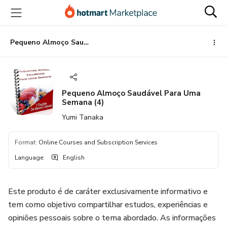
Go
Go
Go
to
to
to
the
payment
footer
main
Pequeno Almoço Saudável Para Uma Semana (4)
content
Pequeno Almoço Saudável Para Uma
Semana (4)
Yumi Tanaka
Format
:
Online Courses and Subscription Services
Language
:
English
Este produto é de caráter exclusivamente informativo e
tem como objetivo compartilhar estudos, experiências e
opiniões pessoais sobre o tema abordado. As informações