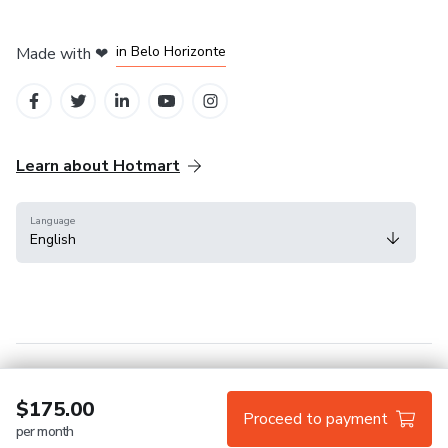
in Mexico City
in Bogota
in Amsterdam
in Madrid
in Belo Horizonte
Made with
❤
Learn about Hotmart
Language
English
Help Center
Terms
Privacy
Cookies
$175.00
Proceed to payment
per month
Hotmart — 2011-2026 © All rights reserved.