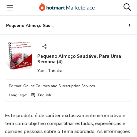
Go
Go
Go
to
to
to
the
payment
footer
main
Pequeno Almoço Saudável Para Uma Semana (4)
content
Pequeno Almoço Saudável Para Uma
Semana (4)
Yumi Tanaka
Format
:
Online Courses and Subscription Services
Language
:
English
Este produto é de caráter exclusivamente informativo e
tem como objetivo compartilhar estudos, experiências e
opiniões pessoais sobre o tema abordado. As informações