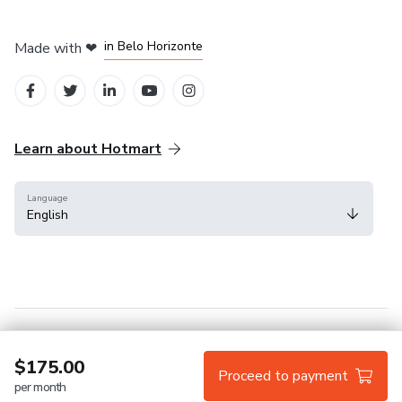
in Mexico City
in Bogota
in Amsterdam
in Madrid
in Belo Horizonte
Made with
❤
Learn about Hotmart
Language
English
Help Center
Terms
Privacy
Cookies
$175.00
Proceed to payment
per month
Hotmart — 2011-2026 © All rights reserved.