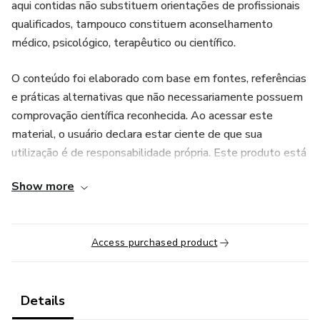
aqui contidas não substituem orientações de profissionais
qualificados, tampouco constituem aconselhamento
médico, psicológico, terapêutico ou científico.
O conteúdo foi elaborado com base em fontes, referências
e práticas alternativas que não necessariamente possuem
comprovação científica reconhecida. Ao acessar este
material, o usuário declara estar ciente de que sua
utilização é de responsabilidade própria. Este produto está
em conformidade com as diretrizes e políticas de conteúdo
Show more
da plataforma e destina-se apenas a fins educacionais e de
desenvolvimento pessoal.
Access purchased product
Details