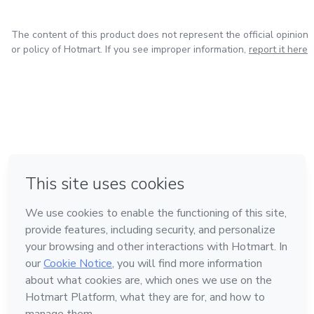
The content of this product does not represent the official opinion
or policy of Hotmart. If you see improper information,
report it here
in Mexico City
in Bogota
in Amsterdam
in Madrid
in Belo Horizonte
Made with
❤
Learn about Hotmart
Language
English