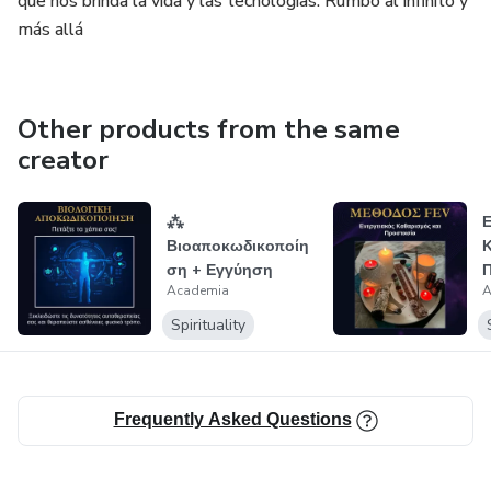
que nos brinda la vida y las tecnologías. Rumbo al infinito y
más allá
Other products from the same
creator
⁂
Ε
Βιοαποκωδικοποίη
Κ
ση + Εγγύηση
Academia
A
Μ
Spirituality
Frequently Asked Questions