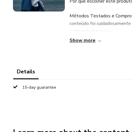
Por que escolher este produt
Métodos Testados e Comprovad
conteúdo foi cuidadosamente 
realmente funcionam.
Show more
Resultados Tangíveis: Seja par
desenvolvimento pessoal, este
resultados mensuráveis e tran
Details
Aprendizado Acessível e Prátic
facilitando a aplicação no dia
15-day guarantee
progresso desde o início.
Suporte e Atualizações: Ao ad
constantes, garantindo que e
novidades do mercado. Além di
mais seus resultados.