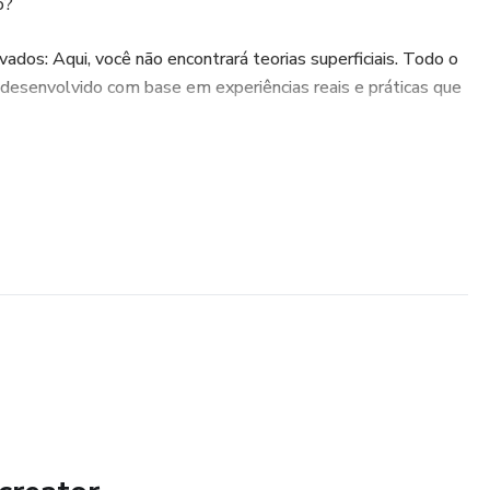
o?
os: Aqui, você não encontrará teorias superficiais. Todo o
desenvolvido com base em experiências reais e práticas que
a alcançar seus objetivos de saúde, educação, finanças ou
 produto foi criado com um único propósito: gerar
sformadores para quem aplica as estratégias.
o: O material é estruturado de forma clara e objetiva,
 a dia. Assim, você aprende de maneira eficaz e começa a ver
quirir este produto, você terá acesso a atualizações
stá sempre em sintonia com as melhores práticas e
sso, contará com suporte para tirar dúvidas e acelerar ainda