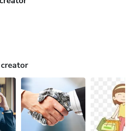
creator
e tentar soluções que não funcionam e buscam algo
em um aspecto específico, utilizando um método
creator
alcançar mudanças concretas e que estão prontos para dar o
sucesso.
você não está apenas comprando um produto; você está
ansformar seus resultados. Faça parte dessa mudança e veja