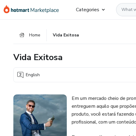
Go
Go
Go
Categories
to
to
to
the
payment
footer
main
Home
Vida Exitosa
content
Vida Exitosa
English
Em um mercado cheio de prome
entreguem aquilo que propõem:
produto, você estará fazendo
profissional, com um conteúdo