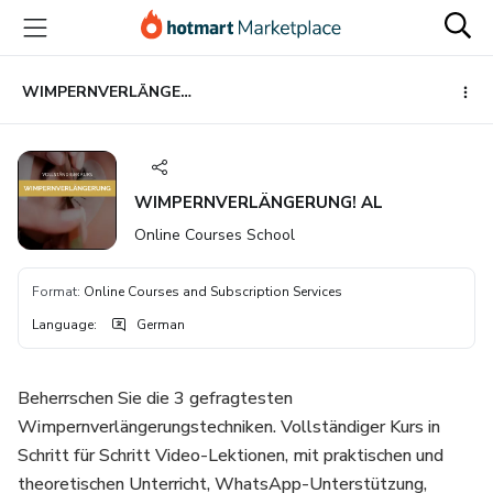
Go
Go
Go
to
to
to
the
payment
footer
main
WIMPERNVERLÄNGERUNG! AL
content
WIMPERNVERLÄNGERUNG! AL
Online Courses School
Format
:
Online Courses and Subscription Services
Language
:
German
Beherrschen Sie die 3 gefragtesten
Wimpernverlängerungstechniken. Vollständiger Kurs in
Schritt für Schritt Video-Lektionen, mit praktischen und
theoretischen Unterricht, WhatsApp-Unterstützung,