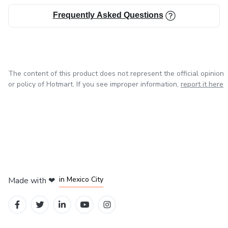
Для психологов, психопедагогов, детских
терапевтов, педагогов и консультантов, которые
Frequently Asked Questions
хотят обогатить свою практику нарративными
инструментами, основанными на подходах ACT, КПТ
и позитивной психологии.
The content of this product does not represent the official opinion
Перестаньте искать разрозненные ресурсы. У вас
or policy of Hotmart. If you see improper information,
report it here
есть 50 историй, готовых к использованию прямо
сейчас.
in Bogota
in Amsterdam
in Madrid
in Mexico City
Made with
❤
in Belo Horizonte