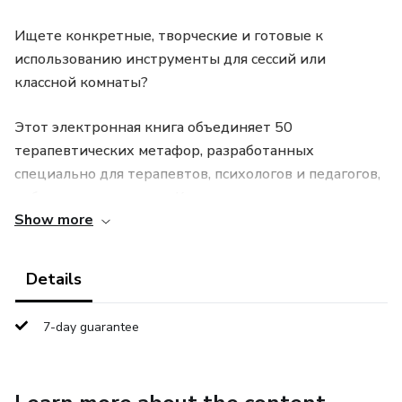
Ищете конкретные, творческие и готовые к
использованию инструменты для сессий или
классной комнаты?
Этот электронная книга объединяет 50
терапевтических метафор, разработанных
специально для терапевтов, психологов и педагогов,
работающих с детьми. Каждая история — это мост
Show more
между внутренним миром ребёнка и словами,
которые ему нужны, чтобы его выразить.
Details
Что включает каждая метафора?
7-day guarantee
Доступная и эмоциональная повествовательная
история, адаптированная по возрасту