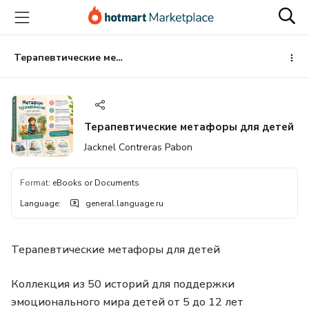
Go
Go
Go
to
to
to
the
payment
footer
main
Терапевтические метафоры для детей
content
Терапевтические метафоры для детей
Jacknel Contreras Pabon
Format
:
eBooks or Documents
Language
:
general.language.ru
Терапевтические метафоры для детей
Коллекция из 50 историй для поддержки
эмоционального мира детей от 5 до 12 лет