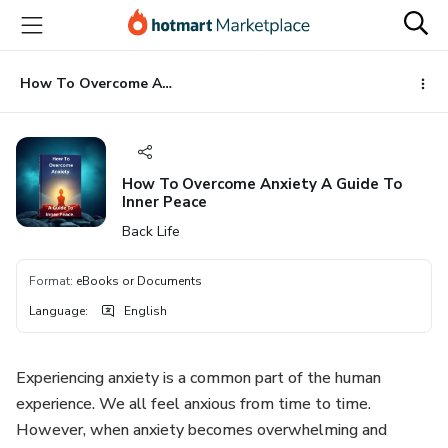
Go
Go
Go
to
to
to
the
payment
footer
main
How To Overcome Anxiety A Guide To Inner Peace
content
How To Overcome Anxiety A Guide To
Inner Peace
Back Life
Format
:
eBooks or Documents
Language
:
English
Experiencing anxiety is a common part of the human
experience. We all feel anxious from time to time.
However, when anxiety becomes overwhelming and