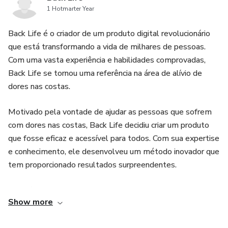
1 Hotmarter Year
Back Life é o criador de um produto digital revolucionário
que está transformando a vida de milhares de pessoas.
Com uma vasta experiência e habilidades comprovadas,
Back Life se tornou uma referência na área de alívio de
dores nas costas.
Motivado pela vontade de ajudar as pessoas que sofrem
com dores nas costas, Back Life decidiu criar um produto
que fosse eficaz e acessível para todos. Com sua expertise
e conhecimento, ele desenvolveu um método inovador que
tem proporcionado resultados surpreendentes.
Através do seu produto digital, Back Life tem ajudado
Show more
pessoas de todas as idades a se livrarem das dores nas
costas e a recuperarem sua qualidade de vida. Seus