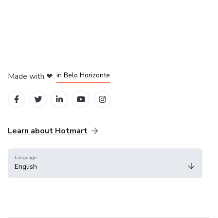
in Mexico City
in Bogota
in Amsterdam
in Madrid
in Belo Horizonte
Made with
❤
Learn about Hotmart
Language
English