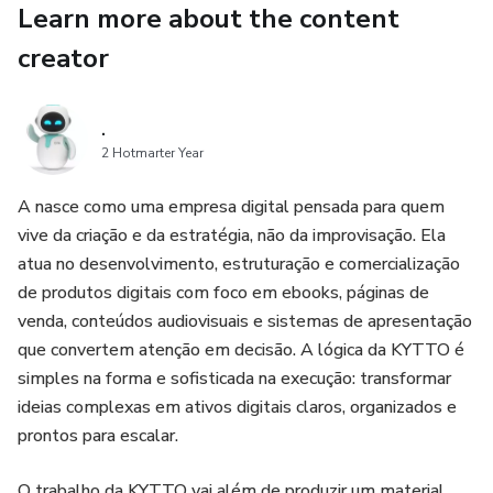
Learn more about the content
quotidiane. Non è solo un libro da leggere, è un invito a
tornare al centro della tua fede con più consapevolezza,
creator
umiltà e direzione.
.
Se senti di aver bisogno di avvicinarti a Dio, recuperare la
2 Hotmarter Year
tua fermezza spirituale e vincere ciò che pesa sulla tua
anima, questo libro digitale può essere il passo che
A nasce como uma empresa digital pensada para quem
mancava.
vive da criação e da estratégia, não da improvisação. Ela
atua no desenvolvimento, estruturação e comercialização
Scarica ora **“I 9 OSTACOLI SPIRITUALI CHE
de produtos digitais com foco em ebooks, páginas de
INDEBOLISCONO IL TUO CAMMINO CON DIO!”** e
venda, conteúdos audiovisuais e sistemas de apresentação
scopri come identificare queste barriere prima che ti
que convertem atenção em decisão. A lógica da KYTTO é
allontanino dal proposito che Dio ha preparato per la tua
simples na forma e sofisticada na execução: transformar
vita.
ideias complexas em ativos digitais claros, organizados e
prontos para escalar.
O trabalho da KYTTO vai além de produzir um material