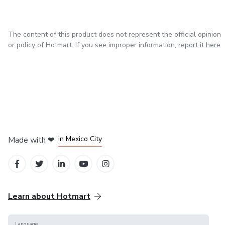
Como empresa digital, a . entende que conteúdo não é
apenas informação, é experiência. Por isso, cada entrega é
pensada para gerar envolvimento, clareza e percepção de
The content of this product does not represent the official opinion
or policy of Hotmart. If you see improper information,
report it here
valor desde o primeiro contato. O resultado é um
ecossistema digital que não depende de modismos, mas
de método, consistência e visão de longo prazo.
in Bogota
in Amsterdam
in Madrid
in Mexico City
Made with
❤
in Belo Horizonte
Learn about Hotmart
Language