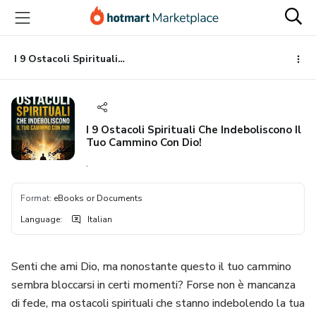
Go
Go
Go
to
to
to
the
payment
footer
main
I 9 Ostacoli Spirituali Che Indeboliscono Il Tuo Cammino Con Dio!
content
I 9 Ostacoli Spirituali Che Indeboliscono Il
Tuo Cammino Con Dio!
.
Format
:
eBooks or Documents
Language
:
Italian
Senti che ami Dio, ma nonostante questo il tuo cammino
sembra bloccarsi in certi momenti? Forse non è mancanza
di fede, ma ostacoli spirituali che stanno indebolendo la tua