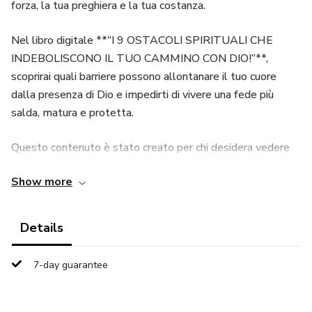
forza, la tua preghiera e la tua costanza.
Nel libro digitale **“I 9 OSTACOLI SPIRITUALI CHE
INDEBOLISCONO IL TUO CAMMINO CON DIO!”**,
scoprirai quali barriere possono allontanare il tuo cuore
dalla presenza di Dio e impedirti di vivere una fede più
salda, matura e protetta.
Questo contenuto è stato creato per chi desidera vedere
con più chiarezza ciò che ostacola la propria vita spirituale:
Show more
distrazioni, paura, colpa, stanchezza, dubbi, orgoglio,
influenze negative e schemi che sembrano piccoli, ma poco
a poco rubano la tua pace e indeboliscono la tua comunione
Details
con Dio.
7-day guarantee
Durante la lettura, sarai guidato a riflettere sul tuo
cammino, riconoscere segnali che forse hai ignorato e
rafforzare la tua posizione spirituale davanti alle lotte