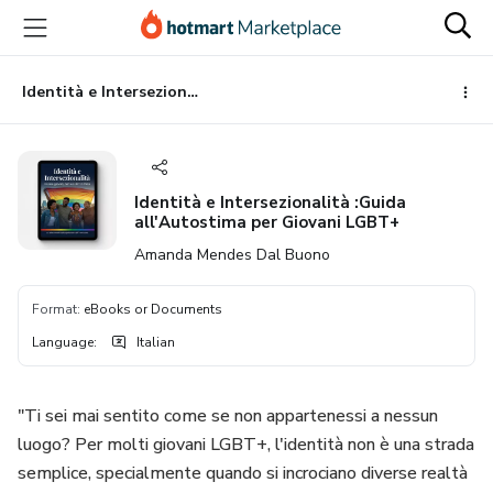
Go
Go
Go
to
to
to
the
payment
footer
main
Identità e Intersezionalità :Guida all'Autostima per Giovani LGBT+
content
Identità e Intersezionalità :Guida
all'Autostima per Giovani LGBT+
Amanda Mendes Dal Buono
Format
:
eBooks or Documents
Language
:
Italian
"Ti sei mai sentito come se non appartenessi a nessun
luogo? Per molti giovani LGBT+, l'identità non è una strada
semplice, specialmente quando si incrociano diverse realtà