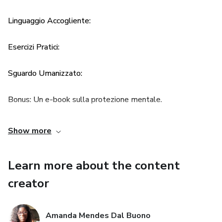
semplicemente qualcuno che cerca di capire meglio se
stesso in un contesto multiculturale, questa guida è per te.
Linguaggio Accogliente:
È il momento di trasformare la tua vulnerabilità nel tuo più
grande potere."
Esercizi Pratici:
Sguardo Umanizzato:
Bonus: Un e-book sulla protezione mentale.
Show more
Learn more about the content
creator
Amanda Mendes Dal Buono