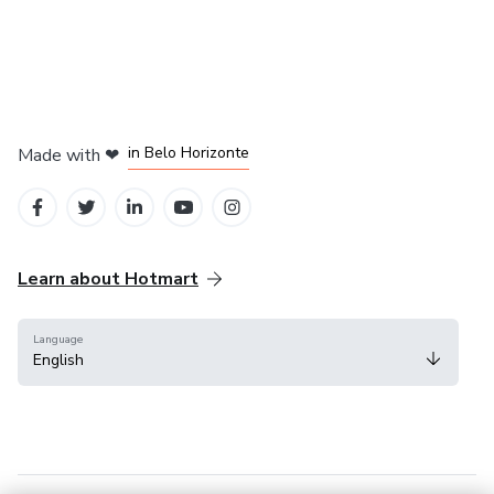
in Mexico City
in Bogota
in Amsterdam
in Madrid
in Belo Horizonte
Made with
❤
Learn about Hotmart
Language
English