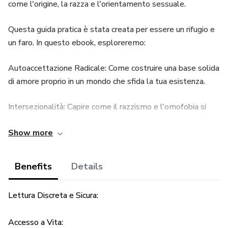
come l'origine, la razza e l'orientamento sessuale.
Questa guida pratica è stata creata per essere un rifugio e
un faro. In questo ebook, esploreremo:
Autoaccettazione Radicale: Come costruire una base solida
di amore proprio in un mondo che sfida la tua esistenza.
Intersezionalità: Capire come il razzismo e l'omofobia si
intrecciano e come trovare forza in questa complessità.
Show more
Salute Mentale e Resilienza: Strumenti pratici per
affrontare la pressione sociale e familiare.
Benefits
Details
Orgoglio e Futuro: Passi concreti per vivere la propria verità
Lettura Discreta e Sicura:
con dignità.
Accesso a Vita:
Se sei un giovane afro-italiano, di seconda generazione, o