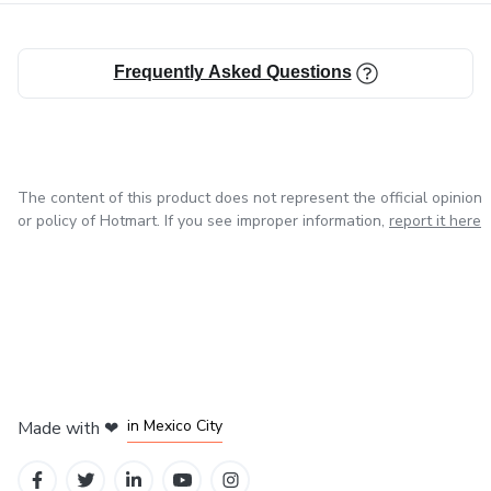
Frequently Asked Questions
The content of this product does not represent the official opinion
or policy of Hotmart. If you see improper information,
report it here
in Bogota
in Amsterdam
in Madrid
in Mexico City
Made with
❤
in Belo Horizonte