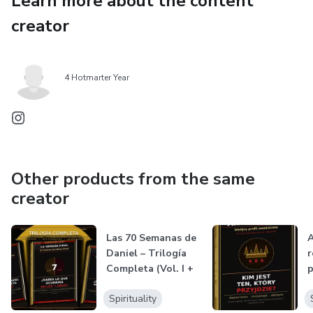
Learn more about the content
creator
4 Hotmarter Year
Other products from the same
creator
Las 70 Semanas de
A
Daniel – Trilogía
r
Completa (Vol. I +
p
II +...
Spirituality