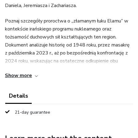
Daniela, Jeremiasza i Zachariasza.
Poznaj szczegóły proroctwa o „złamanym łuku Elamu” w
kontekście irańskiego programu nuklearnego oraz
tożsamość duchowych sił kształtujących ten region.
Dokument analizuje historię od 1948 roku, przez masakrę
z października 2023 r., aż po bezpośrednią konfrontację z
2024 roku, wskazując na ostateczne odkupienie obu
narodów.
Show more
Details
21-day guarantee