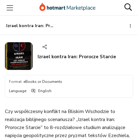
Go
Go
Go
to
to
to
the
payment
footer
main
Izrael kontra Iran: Prorocze Starcie
content
Izrael kontra Iran: Prorocze Starcie
Format
:
eBooks or Documents
Language
:
English
Czy współczesny konflikt na Bliskim Wschodzie to
realizacja biblijnego scenariusza? „Izrael kontra Iran:
Prorocze Starcie” to 8-rozdziałowe studium analizujące
napięcia geopolityczne przez pryzmat tekstów Ezechiela,