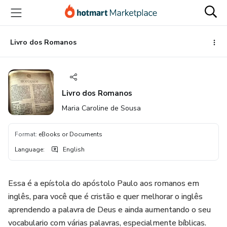
Go
Go
Go
to
to
to
the
payment
footer
main
Livro dos Romanos
content
Livro dos Romanos
Maria Caroline de Sousa
Format
:
eBooks or Documents
Language
:
English
Essa é a epístola do apóstolo Paulo aos romanos em
inglês, para você que é cristão e quer melhorar o inglês
aprendendo a palavra de Deus e ainda aumentando o seu
vocabulario com várias palavras, especialmente bíblicas.