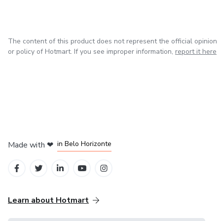
The content of this product does not represent the official opinion
or policy of Hotmart. If you see improper information,
report it here
in Mexico City
in Bogota
in Amsterdam
in Madrid
in Belo Horizonte
Made with
❤
Learn about Hotmart