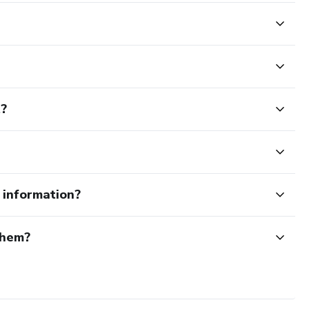
t?
e information?
them?