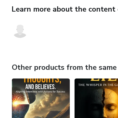
evolução.
Learn more about the content 
Você também aprenderá a pro
foco diante das distrações e 
interno, você passa a criar, co
Managing Your Thoughts, Emot
prático para quem deseja se to
para liberar seu potencial, tr
este livro é o seu ponto de par
Other products from the same 