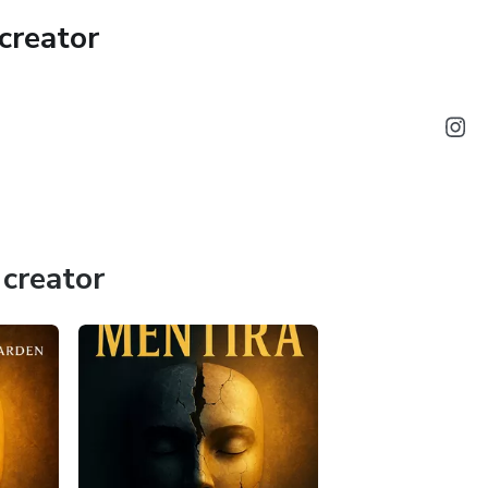
creator
teger sua mente das pressões do mundo moderno, a manter
a assumir o controle do seu destino. Ao dominar seu mundo
nscientemente, a vida que deseja viver.
ions, and Actions não é apenas leitura — é um manual
rnar protagonista da própria história. Se você está pronto
ansformar sua mentalidade e construir uma vida de propósito,
tida.
creator