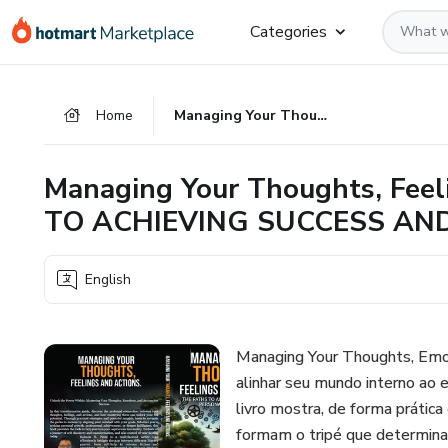
Go
Go
Go
Categories
to
to
to
the
payment
footer
main
Home
Managing Your Thoughts, Feelings and Actions.: THE PATHS TO ACHIEVING SUCCESS AND PERSONAL FULFILLMENT
content
Managing Your Thoughts, Feel
TO ACHIEVING SUCCESS AN
English
Managing Your Thoughts, Emot
alinhar seu mundo interno ao 
livro mostra, de forma práti
formam o tripé que determina 