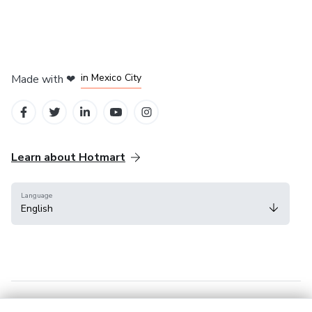
in Bogota
in Amsterdam
in Madrid
in Mexico City
Made with
❤
in Belo Horizonte
Learn about Hotmart
Language
English