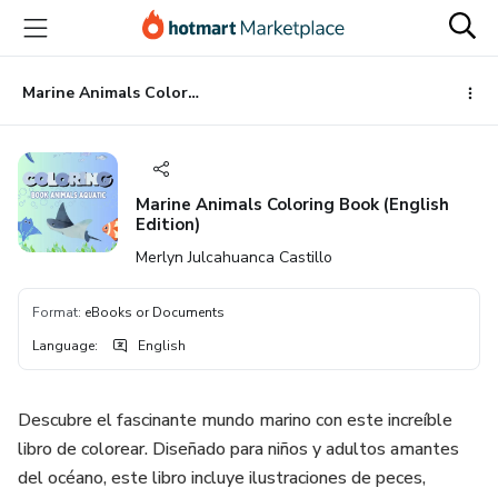
Go
Go
Go
to
to
to
the
payment
footer
main
Marine Animals Coloring Book (English Edition)
content
Marine Animals Coloring Book (English
Edition)
Merlyn Julcahuanca Castillo
Format
:
eBooks or Documents
Language
:
English
Descubre el fascinante mundo marino con este increíble
libro de colorear. Diseñado para niños y adultos amantes
del océano, este libro incluye ilustraciones de peces,