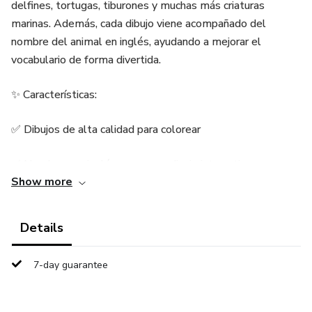
delfines, tortugas, tiburones y muchas más criaturas
marinas. Además, cada dibujo viene acompañado del
nombre del animal en inglés, ayudando a mejorar el
vocabulario de forma divertida.
✨ Características:
✅ Dibujos de alta calidad para colorear
✅ Nombres en inglés para aprendizaje interactivo
Show more
✅ Ideal para todas las edades
Details
✅ Perfecto para relajarse y estimular la creatividad
7-day guarantee
Sumérgete en la diversión y da vida a los animales marinos
con tus colores favoritos. 🌊🐠🎨