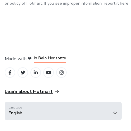
or policy of Hotmart. If you see improper information,
report it here
in Mexico City
in Bogota
in Amsterdam
in Madrid
in Belo Horizonte
Made with
❤
Learn about Hotmart
Language
English