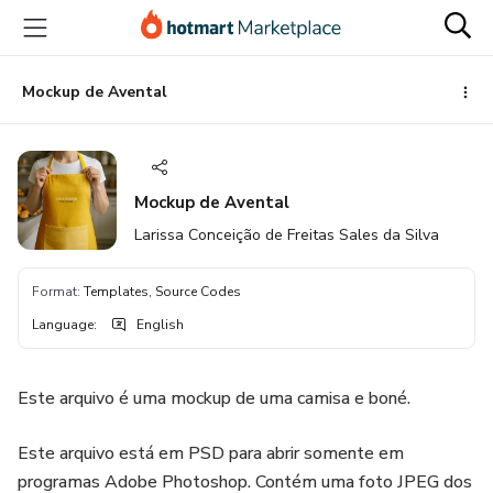
Go
Go
Go
to
to
to
the
payment
footer
main
Mockup de Avental
content
Mockup de Avental
Larissa Conceição de Freitas Sales da Silva
Format
:
Templates, Source Codes
Language
:
English
Este arquivo é uma mockup de uma camisa e boné.
Este arquivo está em PSD para abrir somente em
programas Adobe Photoshop. Contém uma foto JPEG dos