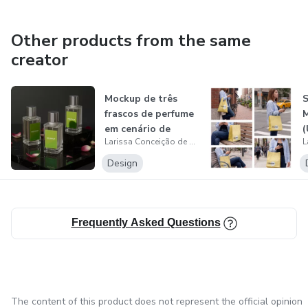
Other products from the same
creator
Mockup de três
frascos de perfume
em cenário de
(
Larissa Conceição de Freitas Sales da Silva
pedra escura
Design
Frequently Asked Questions
The content of this product does not represent the official opinion