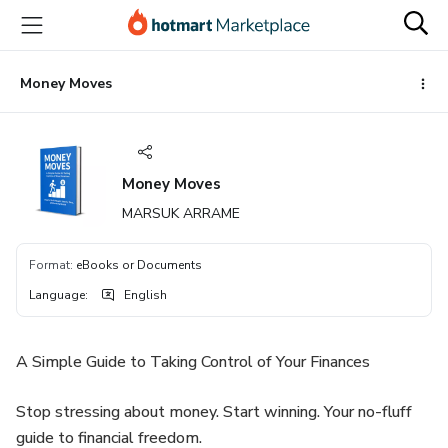
Go
Go
Go
to
to
to
the
payment
footer
main
Money Moves
content
Money Moves
MARSUK ARRAME
Format
:
eBooks or Documents
Language
:
English
A Simple Guide to Taking Control of Your Finances
Stop stressing about money. Start winning. Your no-fluff
guide to financial freedom.