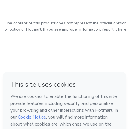
The content of this product does not represent the official opinion
or policy of Hotmart. If you see improper information,
report it here
in Mexico City
in Bogota
in Amsterdam
in Madrid
in Belo Horizonte
Made with
❤
Learn about Hotmart