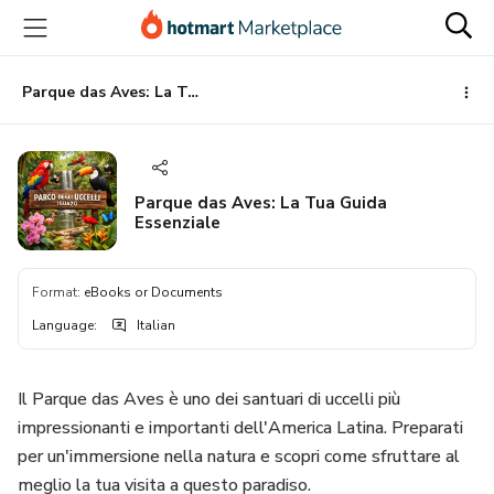
Go
Go
Go
to
to
to
the
payment
footer
main
Parque das Aves: La Tua Guida Essenziale
content
Parque das Aves: La Tua Guida
Essenziale
Format
:
eBooks or Documents
Language
:
Italian
Il Parque das Aves è uno dei santuari di uccelli più
impressionanti e importanti dell'America Latina. Preparati
per un'immersione nella natura e scopri come sfruttare al
meglio la tua visita a questo paradiso.