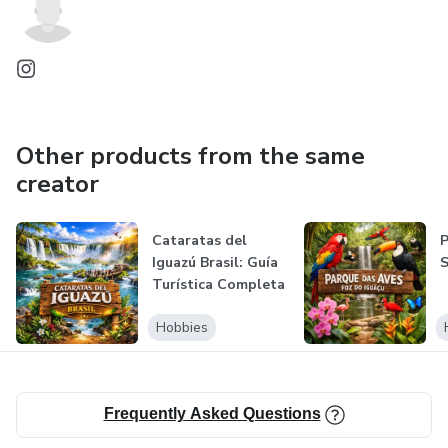
Other products from the same
creator
Cataratas del
P
Iguazú Brasil: Guía
S
Turística Completa
(Espanh...
Hobbies
Frequently Asked Questions