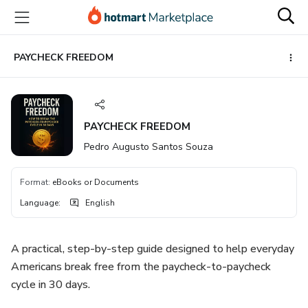
Go
Go
Go
to
to
to
the
payment
footer
main
PAYCHECK FREEDOM
content
PAYCHECK FREEDOM
Pedro Augusto Santos Souza
Format
:
eBooks or Documents
Language
:
English
A practical, step-by-step guide designed to help everyday
Americans break free from the paycheck-to-paycheck
cycle in 30 days.