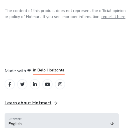
The content of this product does not represent the official opinion
or policy of Hotmart. If you see improper information,
report it here
in Mexico City
in Bogota
in Amsterdam
in Madrid
in Belo Horizonte
Made with
❤
Learn about Hotmart
Language
English