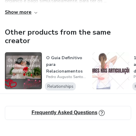
orgânico e pago simultaneamente, para ter os ...
Show more
Other products from the same
creator
O Guia Definitivo
1
para
a
Relacionamentos
d
Pedro Augusto Santos Souza
Duradouros
a
Relationships
Frequently Asked Questions