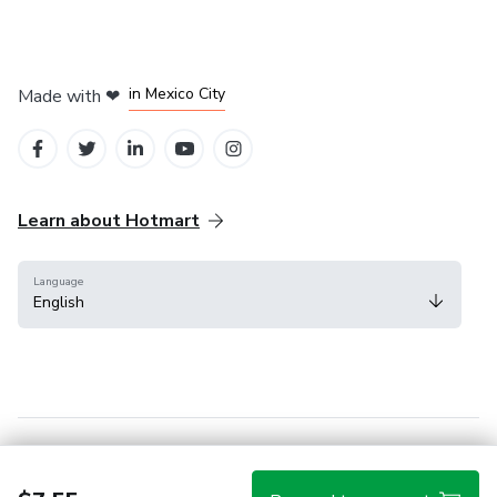
in Bogota
in Amsterdam
in Madrid
in Mexico City
Made with
❤
in Belo Horizonte
Learn about Hotmart
Language
English
Help Center
Terms
Privacy
Cookies