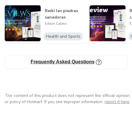
combinando la narrativa escrita con imágenes y diseños
Reiki las piedras
R
visuales atractivos para transportar a los lectores a
sanadoras
c
destinos exóticos.
Edwin Calero
E
¡Gracias por visitar mi portafolio! Estoy emocionado de
Health and Sports
colaborar en proyectos que combinen diseño gráfico y
escritura para crear experiencias visuales impactantes y
cautivadoras. Si deseas conocer más sobre mi trabajo o
Frequently Asked Questions
discutir posibles colaboraciones, no dudes en contactarme.
The content of this product does not represent the official opinion
or policy of Hotmart. If you see improper information,
report it here