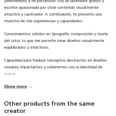
¡Bienvenidos a mi portafolio! Soy un diseñador gráfico y
escritor apasionado por crear contenido visualmente
atractivo y cautivador. A continuación, te presento una
muestra de mis experiencias y capacidades:
Conocimientos sólidos en tipografía, composición y teoría
del color, lo que me permite crear diseños visualmente
equilibrados y atractivos.
Capacidad para traducir conceptos abstractos en diseños
visuales impactantes y coherentes con la identidad de
marca.
Show more
Destreza en la redacción creativa, con habilidades para
crear contenido persuasivo y cautivador en diferentes
formatos, desde artículos hasta guiones publicitarios.
Other products from the same
creator
Redacción y diseño de artículos para un blog de viajes,