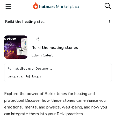
Go
Go
Go
to
to
to
the
payment
footer
main
Reiki the healing stones
content
Reiki the healing stones
Edwin Calero
Format
:
eBooks or Documents
Language
:
English
Explore the power of Reiki stones for healing and
protection! Discover how these stones can enhance your
emotional, mental and physical well-being, and how you
can integrate them into your Reiki practices.