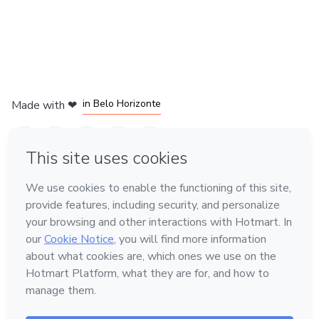
in Mexico City
in Bogota
in Amsterdam
in Madrid
in Belo Horizonte
Made with
❤
Learn about Hotmart
Language
English