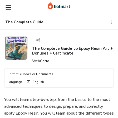
Go
Go
Go
to
to
to
the
payment
footer
main
The Complete Guide to Epoxy Resin Art + Bonuses + Certificate
content
The Complete Guide to Epoxy Resin Art +
Bonuses + Certificate
WebCerto
Format
:
eBooks or Documents
Language
:
English
You will learn step-by-step, from the basics to the most
advanced techniques to design, prepare, and correctly
apply Epoxy Resin. You will learn about the different types