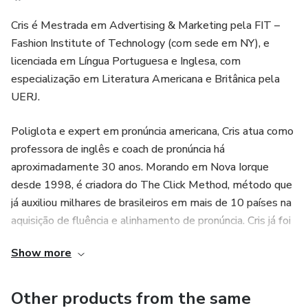
Cris é Mestrada em Advertising & Marketing pela FIT –
Fashion Institute of Technology (com sede em NY), e
licenciada em Língua Portuguesa e Inglesa, com
especialização em Literatura Americana e Britânica pela
UERJ.
Poliglota e expert em pronúncia americana, Cris atua como
professora de inglês e coach de pronúncia há
aproximadamente 30 anos. Morando em Nova Iorque
desde 1998, é criadora do The Click Method, método que
já auxiliou milhares de brasileiros em mais de 10 países na
aquisição de fluência e alinhamento de pronúncia. Cris já foi
tutora, inclusive, de diversos modelos, apresentadores e
Show more
atores brasileiros famosos, como Monique Alfradique,
Sérgio Marone, Nicolas Prattes, Tania Khalill e muitos
outros.
Other products from the same