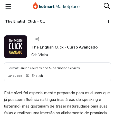
Go
Go
Go
to
to
to
the
payment
footer
main
The English Click - Curso Avançado
content
The English Click - Curso Avançado
Cris Vieira
Format
:
Online Courses and Subscription Services
Language
:
English
Este nível foi especialmente preparado para os alunos que
já possuem fluência na língua (nas áreas de speaking e
listening) mas gostariam de trazer naturalidade para suas
falas e realizar uma imersão no alinhamento de pronúncia.