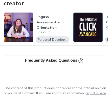
creator
English
T
Assessment and
C
Orientation
C
Cris Vieira
Personal Development
Frequently Asked Questions
The content of this product does not represent the official opinion
or policy of Hotmart. If you see improper information,
report it here