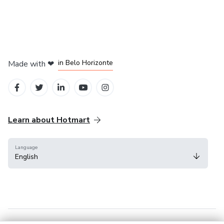
in Mexico City
in Bogota
in Amsterdam
in Madrid
in Belo Horizonte
Made with
❤
Learn about Hotmart
Language
English