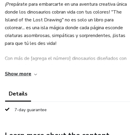
¡Prepárate para embarcarte en una aventura creativa única
donde los dinosaurios cobran vida con tus colores! "The
Island of the Lost Drawing" no es solo un libro para
colorear... es una isla mágica donde cada página esconde
criaturas asombrosas, simpáticas y sorprendentes, ¡listas
para que tú les des vida!
Con más de [agrega el número] dinosaurios diseñados con
un estilo único, adorable y expresivo —desde el valiente
Show more
Triceratops hasta el volador Archaeopteryx— este libro
está repleto de ilustraciones originales, súper divertidas y
cuidadosamente creadas para que niños y niñas se diviertan
Details
coloreando durante horas.
7-day guarantee
🖍️ Ideal para pequeños exploradores de 3 a 10 años
🦴 Personajes adorables y totalmente únicos