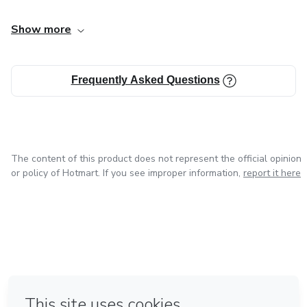
Show more
Frequently Asked Questions
The content of this product does not represent the official opinion
or policy of Hotmart. If you see improper information,
report it here
in Mexico City
in Bogota
in Amsterdam
in Madrid
in Belo Horizonte
Made with
❤