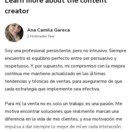
Learn more about the content
🎨 Perfecto para estimular la imaginación y la creatividad
creator
🌈 ¡Sin bordes ni distracciones! Todo el espacio es para
colorear
Ana Camila Gareca
1 Hotmarter Year
¿Estás listo para descubrir los secretos de The Island of
Soy una profesional persistente, pero no intrusivo. Siempre
the Lost Drawing? ¡Ábrelo, elige tus colores y deja que la
encuentro el equilibrio perfecto entre ser persuasivo y
aventura comience!
respetuoso. Y, por supuesto, mi compromiso con la mejora
continua me mantiene actualizado en las últimas
tendencias y técnicas de ventas, para asegurarme de que
cada estrategia que implemente sea efectiva.
Para mí, la venta no es solo un trabajo: es una pasión. Me
motiva encontrar soluciones que realmente marcan una
diferencia en la vida de mis clientes, y esa motivación me
impulsa a dar siempre lo mejor de mí en cada interacción.