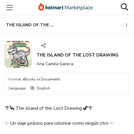
Go
Go
Go
to
to
to
the
payment
footer
main
THE ISLAND OF THE LOST DRAWING
content
THE ISLAND OF THE LOST DRAWING
Ana Camila Gareca
Format
:
eBooks or Documents
Language
:
English
🌴🦕 The Island of the Lost Drawing 🦖🌴
✨ Un viaje jurásico para colorear como ningún otro ✨