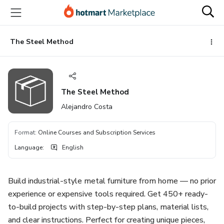
Go
Go
Go
to
to
to
the
payment
footer
main
The Steel Method
content
The Steel Method
Alejandro Costa
Format
:
Online Courses and Subscription Services
Language
:
English
Build industrial-style metal furniture from home — no prior
experience or expensive tools required. Get 450+ ready-
to-build projects with step-by-step plans, material lists,
and clear instructions. Perfect for creating unique pieces,