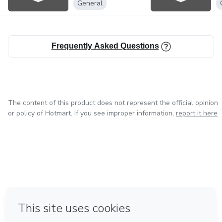
General
Frequently Asked Questions
The content of this product does not represent the official opinion
or policy of Hotmart. If you see improper information,
report it here
in Bogota
in Amsterdam
in Madrid
in Mexico City
Made with
❤
in Belo Horizonte