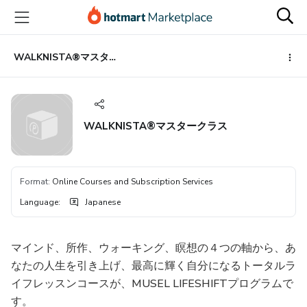
Go
Go
Go
to
to
to
the
payment
footer
main
WALKNISTA®マスタークラス
content
WALKNISTA®マスタークラス
Format
:
Online Courses and Subscription Services
Language
:
Japanese
マインド、所作、ウォーキング、瞑想の４つの軸から、あ
なたの人生を引き上げ、最高に輝く自分になるトータルラ
イフレッスンコースが、MUSEL LIFESHIFTプログラムで
す。