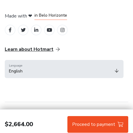
in Mexico City
in Bogota
in Amsterdam
in Madrid
in Belo Horizonte
Made with
❤
Learn about Hotmart
Language
English
Help Center
Terms
Privacy
Cookies
$2,664.00
Proceed to payment
Hotmart — 2011-2026 © All rights reserved.