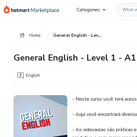
Go
Go
Go
Categories
to
to
to
the
payment
footer
main
Home
General English - Level 1 - A1
content
General English - Level 1 - A1
English
- Neste curso você terá acess
- Aqui você encontrará diverso
- As videoaulas são práticas e