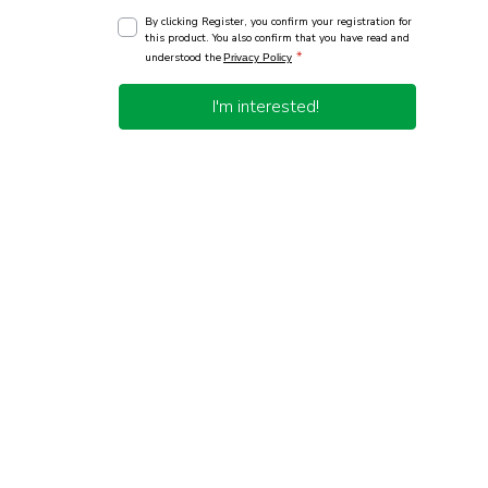
By clicking Register, you confirm your registration for
this product. You also confirm that you have read and
*
understood the
Privacy Policy
I'm interested!