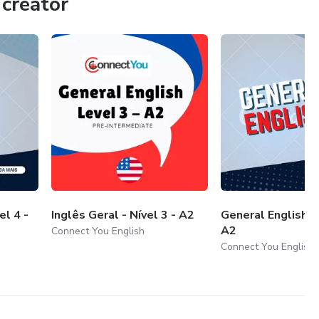
creator
el 4 -
Inglês Geral - Nível 3 - A2
General English - 
A2
Connect You English
Connect You English