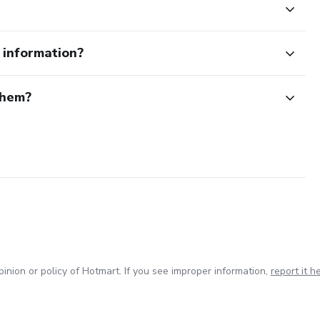
e information?
them?
inion or policy of Hotmart. If you see improper information,
report it h