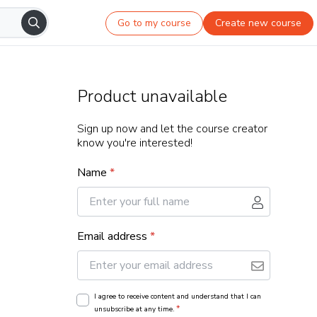
Go to my course
Create new course
Product unavailable
Sign up now and let the course creator
know you're interested!
Name
*
Email address
*
I agree to receive content and understand that I can
*
unsubscribe at any time.