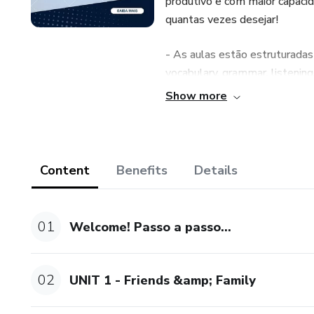
produtivo e com maior capacid
quantas vezes desejar!
- As aulas estão estruturadas
vocabulary, grammar, listening
atividades online (dever de 
Show more
- Você poderá acelerar ainda
um professor de inglês para p
encontre um professor!
Content
Benefits
Details
Boa jornada e bons estudos!
01
Welcome! Passo a passo...
02
UNIT 1 - Friends &amp; Family