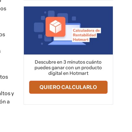
o
los
os
s
Descubre en 3 minutos cuánto
puedes ganar con un producto
digital en Hotmart
ctos
QUIERO CALCULARLO
ltos y
ón a