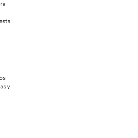
ara
esta
los
as y