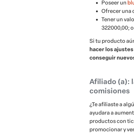
Poseer un
bl
Ofrecer una c
Tener un valo
322000,00; o
Si tu producto aú
hacer los ajuste
conseguir nuevos 
Afiliado (a):
comisiones
¿Te afiliaste a a
ayudara a aument
productos con tic
promocionar y ve