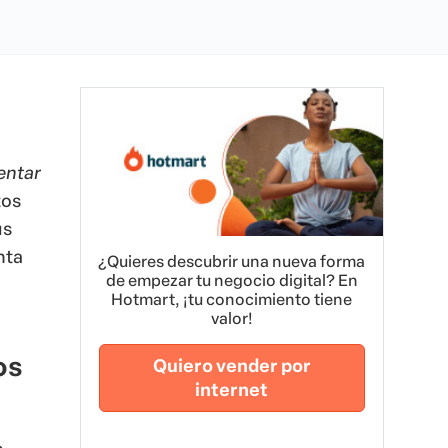
entar
tos
us
nta
¿Quieres descubrir una nueva forma
de empezar tu negocio digital? En
Hotmart, ¡tu conocimiento tiene
valor!
os
Quiero vender por
internet