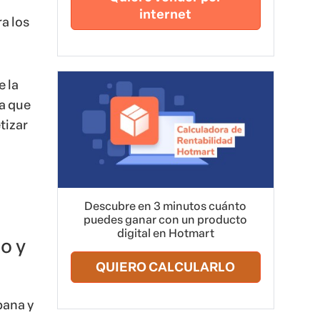
internet
a los
 la
ra que
tizar
Descubre en 3 minutos cuánto
puedes ganar con un producto
digital en Hotmart
o y
QUIERO CALCULARLO
pana y