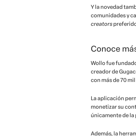
Y la novedad tamb
comunidades y car
creators
preferido
Conoce más
Wollo fue fundado
creador de Gugaca
con más de 70 mil
La aplicación perm
monetizar su cont
únicamente de la 
Además, la herram