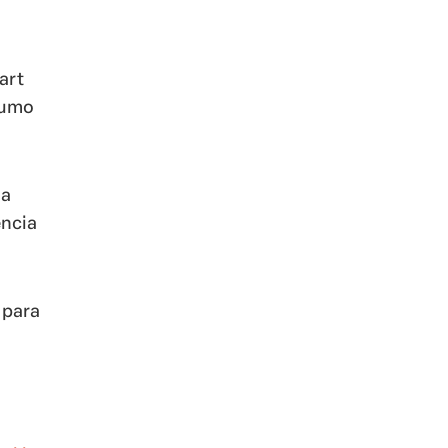
art
sumo
la
encia
 para