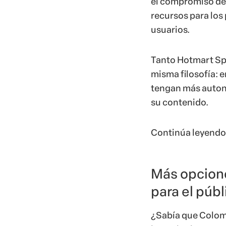
el compromiso de 
recursos para los
usuarios.
Tanto Hotmart Spa
misma filosofía: 
tengan más autono
su contenido.
Continúa leyendo 
Más opcione
para el públ
¿Sabía que Colom