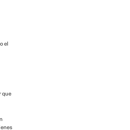
o el
r que
en
ienes