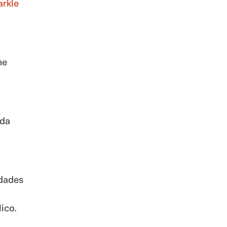
rkle
me
ida
idades
ico.