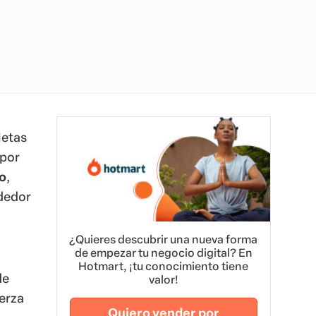
letas
 por
o
,
ndedor
¿Quieres descubrir una nueva forma
de empezar tu negocio digital? En
Hotmart, ¡tu conocimiento tiene
de
valor!
uerza
Quiero vender por