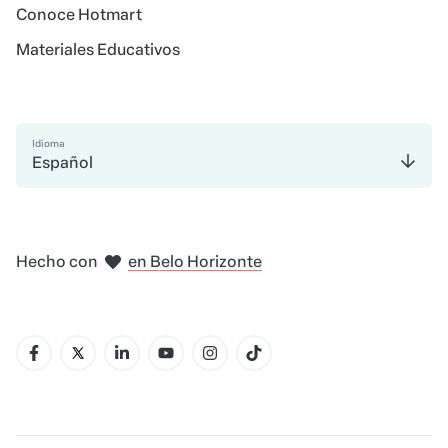
Conoce Hotmart
Materiales Educativos
Idioma
Español
en Madrid
en Amsterdam
en Bogotá
en Ciudad de México
en Nueva York
Hecho con
en Belo Horizonte