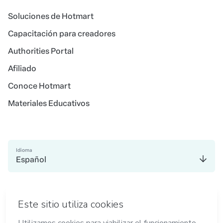
Soluciones de Hotmart
Capacitación para creadores
Authorities Portal
Afiliado
Conoce Hotmart
Materiales Educativos
Idioma
Español
en Madrid
en Amsterdam
en Bogotá
en Ciudad de México
en Nueva York
en Belo Horizonte
Hecho con