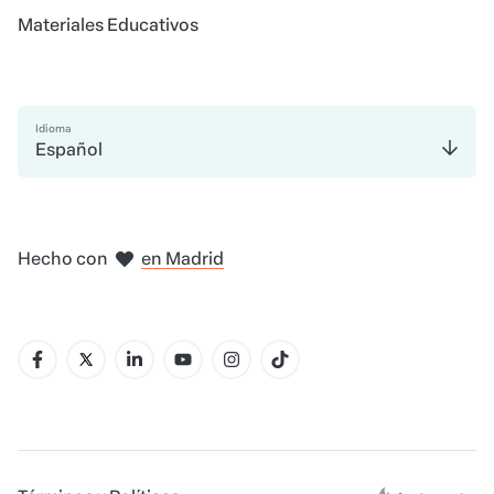
Materiales Educativos
Idioma
Español
en Bogotá
en Ciudad de México
en Nueva York
en Amsterdam
Hecho con
en Madrid
en Belo Horizonte