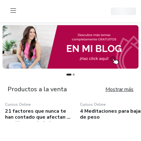
Productos a la venta
Mostrar más
Cursos Online
Cursos Online
Cursos Online
Cursos Online
21 factores que nunca te
4 Meditaciones para baja
21 factores que nunca
4 Meditaciones para
han contado que afectan tu
de peso
te han contado que
bajar de peso
apetito y ansiedad por
afectan tu apetito y
comer
ansiedad por comer
Videoclase: 21 factores que
Este mini curso digital es de
nunca te han contado que
auto estudio. Lo puedes tomar