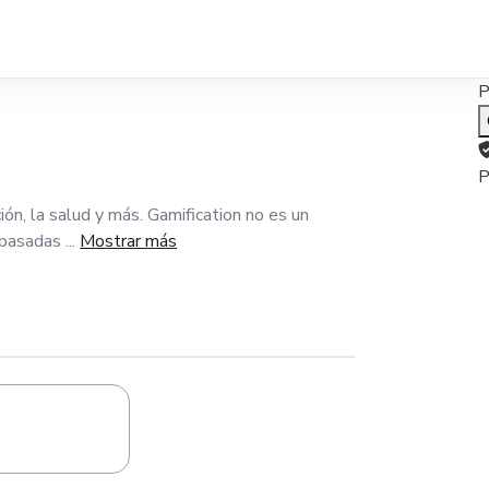
P
P
ón, la salud y más. Gamification no es un
basadas ...
Mostrar más