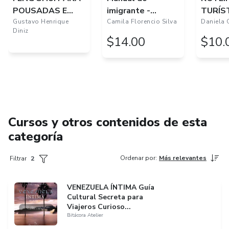
POUSADAS E
imigrante -
TURÍS
hotéis
Gustavo Henrique
Portugal
Camila Florencio Silva
DIGIT
Daniela O
Diniz
$14.00
$10.
Cursos y otros contenidos de esta
categoría
Ordenar por
:
Más relevantes
Filtrar
2
VENEZUELA ÍNTIMA Guía
Cultural Secreta para
Viajeros Curioso...
Bitácora Atelier