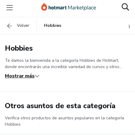
Volver
Hobbies
Hobbies
Te damos la bienvenida a la categoría Hobbies de Hotmart,
donde encontrarás una increíble variedad de cursos y otros
productos digitales para explorar tus intereses, adquirir nuevas
Mostrar más
habilidades y disfrutar de enriquecedores momentos de ocio.
¡Aquí, la diversión y el aprendizaje van de la mano!
Si estás
buscando nuevas pasiones y pasatiempos, has venido al lugar
correcto. Nuestros cursos cubren una amplia gama de temas
Otros asuntos de esta categoría
fascinantes. Ya sea que se trate de la planificación de viajes, la
acumulación de millas, la recolección o los juegos, tenemos
opciones interesantes que seguramente capturarán su
Verifica otros productos de asuntos populares en la categoría
¿Qué encontraré en los cursos de
Hobbies.
imaginación.
pasatiempos y ocio?
Imagínate dominando las técnicas