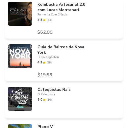
Kombucha Artesanal 2.0
com Lucas Montanari
Fermenta Com Ciência
4.8
(
33
)
$62.00
Guia de Bairros de Nova
York
Fábio Angheben
4.9
(
28
)
$19.99
Catequistas Raiz
O Catequista
5.0
(
16
)
Plano V