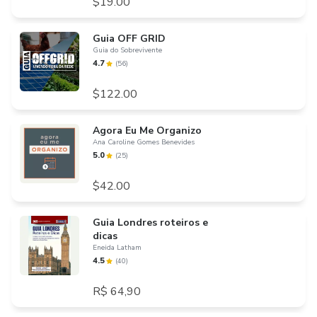
$19.00
Guia OFF GRID
Guia do Sobrevivente
4.7
(
56
)
$122.00
Agora Eu Me Organizo
Ana Caroline Gomes Benevides
5.0
(
25
)
$42.00
Guia Londres roteiros e
dicas
Eneida Latham
4.5
(
40
)
R$ 64,90