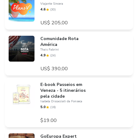
Viajante Sincera
4.6
(
30
)
US$ 205,00
Comunidade Rota
América
Thais Fabrini
4.9
(
24
)
US$ 390,00
E-book Passeios em
Veneza - 5 itinerários
pela cidade
Isabela Discacciati da Fonseca
5.0
(
16
)
$19.00
GoEuropa Expert