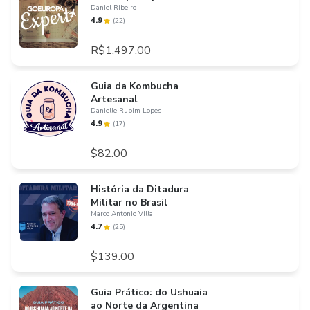
Daniel Ribeiro
4.9
(
22
)
R$1,497.00
Guia da Kombucha
Artesanal
Danielle Rubim Lopes
4.9
(
17
)
$82.00
História da Ditadura
Militar no Brasil
Marco Antonio Villa
4.7
(
25
)
$139.00
Guia Prático: do Ushuaia
ao Norte da Argentina