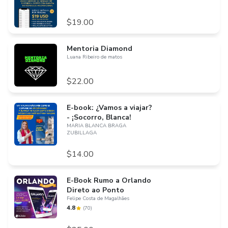
$19.00
Mentoria Diamond
Luana Ribeiro de matos
$22.00
E-book: ¿Vamos a viajar?
- ¡Socorro, Blanca!
MARIA BLANCA BRAGA
ZUBILLAGA
$14.00
E-Book Rumo a Orlando
Direto ao Ponto
Felipe Costa de Magalhães
4.8
(
70
)