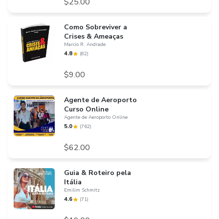
$25.00
Como Sobreviver a
Crises & Ameaças
Marcio R. Andrade
4.8
(
82
)
$9.00
Agente de Aeroporto
Curso Online
Agente de Aeroporto Online
5.0
(
762
)
$62.00
Guia & Roteiro pela
Itália
Emilim Schmitz
4.6
(
71
)