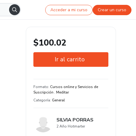
Acceder a mi curso
Crear un curso
$100.02
Ir al carrito
Garantía de 7 días
Estudia a tu manera y en cualquier
Formato
:
Cursos online y Servicios de
dispositivo
Suscripción . Meditar
Categoría
:
General
SILVIA PORRAS
2 Año Hotmarter