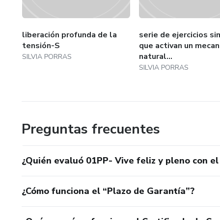
¿Para quién es este curso?
""Se feliz y pleno TRE"" es i
liberación profunda de la
serie de ejercicios s
efectiva y natural para maneja
tensión-S
que activan un meca
natural...
SILVIA PORRAS
experiencia previa, solo el de
SILVIA PORRAS
Comienza tu viaje hacia la feli
Preguntas frecuentes
¿Quién evaluó 01PP- Vive feliz y pleno con e
¿Cómo funciona el “Plazo de Garantía”?