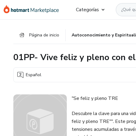
Ir
Ir
Ir
Categorías
al
a
al
contenido
la
pie
principal
página
de
Página de inicio
Autoconocimiento y Espiritual
de
página
pago
01PP- Vive feliz y pleno con 
Español
"Se feliz y pleno TRE
Descubre la clave para una vida
feliz y pleno TRE"". Este prog
tensiones acumuladas a través 