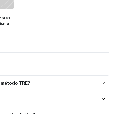
deal para cualquier persona que busque una herramienta
imples
r el estrés y mejorar su bienestar general. No se necesita
nismo
seo de transformar tu vida.
cidad y la plenitud hoy mismo!"
l método TRE?