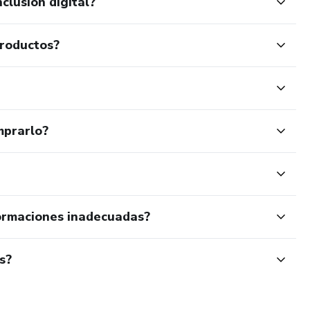
clusión digital?
productos?
mprarlo?
ormaciones inadecuadas?
s?