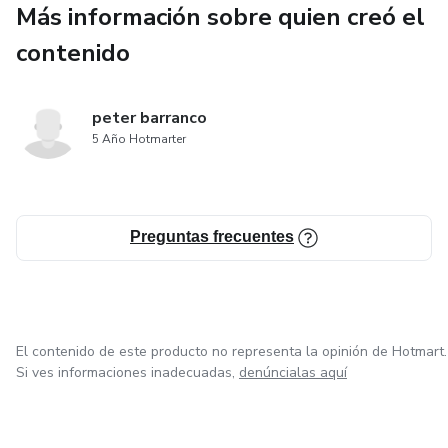
Dentro de esta guía descubrirás:
Más información sobre quien creó el
contenido
Cómo usar ChatGPT para ofrecer servicios que las
personas ya están pagando
peter barranco
10 métodos probados para generar ingresos desde tu
5 Año Hotmarter
celular
Prompts listos para copiar y usar
Preguntas frecuentes
Dónde conseguir tus primeros clientes
Cómo cobrar y entregar tus servicios
El contenido de este producto no representa la opinión de Hotmart.
Cómo empezar sin invertir dinero
Si ves informaciones inadecuadas,
denúncialas aquí
Incluye