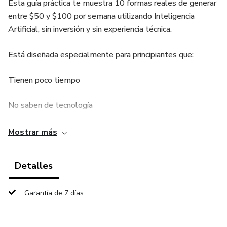
Esta guía práctica te muestra 10 formas reales de generar
entre $50 y $100 por semana utilizando Inteligencia
Artificial, sin inversión y sin experiencia técnica.
Está diseñada especialmente para principiantes que:
Tienen poco tiempo
No saben de tecnología
Buscan ingresos adicionales reales y alcanzables
Mostrar más
Aquí no encontrarás teorías ni promesas irreales.
Detalles
Solo métodos simples, prácticos y listos para aplicar.
Garantía de 7 días
Lo que aprenderás