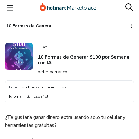
Ir
Ir
Ir
al
a
al
contenido
la
pie
principal
página
de
10 Formas de Generar $100 por Semana con IA
de
página
pago
10 Formas de Generar $100 por Semana
con IA
peter barranco
Formato
:
eBooks o Documentos
Idioma
:
Español
¿Te gustaría ganar dinero extra usando solo tu celular y
herramientas gratuitas?