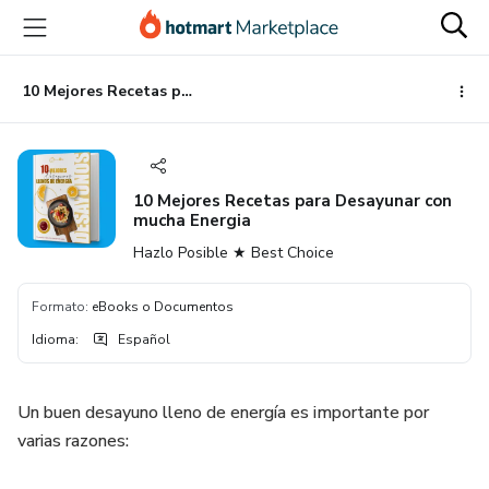
Ir
Ir
Ir
al
a
al
contenido
la
pie
principal
página
de
10 Mejores Recetas para Desayunar con mucha Energia
de
página
pago
10 Mejores Recetas para Desayunar con
mucha Energia
Hazlo Posible ★ Best Choice
Formato
:
eBooks o Documentos
Idioma
:
Español
Un buen desayuno lleno de energía es importante por
varias razones: