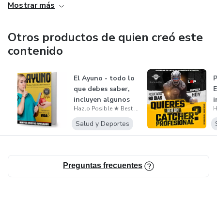
equilibrados en el puede marcar la diferencia en tu
Mostrar más
desayuno nivel de energía y bienestar a lo largo del día.
Otros productos de quien creó este
contenido
El Ayuno - todo lo
P
que debes saber,
E
incluyen algunos
i
Hazlo Posible ★ Best Choice
secreto...
C
Salud y Deportes
Preguntas frecuentes