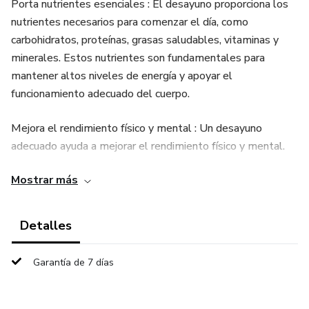
Porta nutrientes esenciales : El desayuno proporciona los
nutrientes necesarios para comenzar el día, como
carbohidratos, proteínas, grasas saludables, vitaminas y
minerales. Estos nutrientes son fundamentales para
mantener altos niveles de energía y apoyar el
funcionamiento adecuado del cuerpo.
Mejora el rendimiento físico y mental : Un desayuno
adecuado ayuda a mejorar el rendimiento físico y mental.
Proporciona la energía necesaria para realizar actividades
Mostrar más
físicas y mentales, como trabajar, estudiar o hacer ejercicio.
Además, puede mejorar la concentración, la memoria y la
capacidad de atención.
Detalles
Regula el apetito : Desayunar correctamente puede ayudar
Garantía de 7 días
a regular el apetito durante el día. Un desayuno equilibrado
y lleno de nutrientes puede mantenernos satisfechos por
más tiempo, evitando los antojos y la ingesta excesiva de