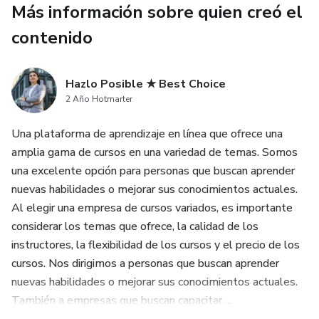
Más información sobre quien creó el
alimentos poco saludables.
contenido
Contribuye a mantener un peso saludable : Saltarse el
desayuno puede llevar a un aumento de peso. Al tener un
Hazlo Posible ★ Best Choice
desayuno equilibrado, se activa el metabolismo y se evita
2 Año Hotmarter
la sensación de hambre excesiva, lo que puede ayudar a
controlar el peso.
Una plataforma de aprendizaje en línea que ofrece una
amplia gama de cursos en una variedad de temas. Somos
Mejora el estado de ánimo : Un desayuno adecuado puede
una excelente opción para personas que buscan aprender
tener un impacto positivo en el estado de ánimo. Al
nuevas habilidades o mejorar sus conocimientos actuales.
proporcionar los nutrientes necesarios, ayuda a mantener
Al elegir una empresa de cursos variados, es importante
un equilibrio químico en el cerebro, lo que puede contribuir a
considerar los temas que ofrece, la calidad de los
una sensación de bienestar y reducir el riesgo de depresión
instructores, la flexibilidad de los cursos y el precio de los
y ansiedad.
cursos. Nos dirigimos a personas que buscan aprender
nuevas habilidades o mejorar sus conocimientos actuales.
Recuerda que el desayuno es una comida importante y no
También a empresas que buscan capacitar ...
debe ser ignorada. Optar por alimentos saludables y