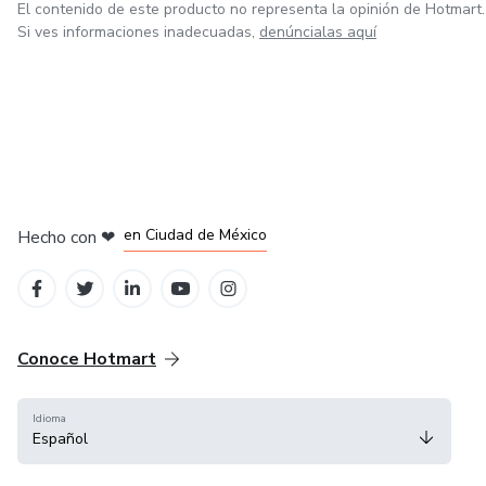
El contenido de este producto no representa la opinión de Hotmart.
Si ves informaciones inadecuadas,
denúncialas aquí
en Bogotá
en Amsterdam
en Madrid
en Ciudad de México
Hecho con
❤
en Belo Horizonte
Conoce Hotmart
Idioma
Español