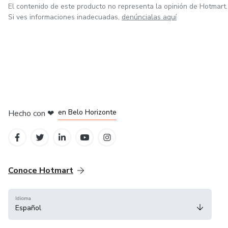
El contenido de este producto no representa la opinión de Hotmart.
Si ves informaciones inadecuadas,
denúncialas aquí
en Ciudad de México
en Bogotá
en Amsterdam
en Madrid
en Belo Horizonte
Hecho con
❤
Conoce Hotmart
Idioma
Español