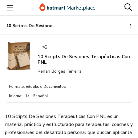
Ir
Ir
Ir
al
a
al
contenido
la
pie
principal
página
de
10 Scripts De Sesiones Terapéuticas Con PNL
de
página
pago
10 Scripts De Sesiones Terapéuticas Con
PNL
Renan Borges Ferreira
Formato
:
eBooks o Documentos
Idioma
:
Español
10 Scripts De Sesiones Terapéuticas Con PNL es un
material práctico y estructurado para terapeutas, coaches y
profesionales del desarrollo personal que buscan aplicar la