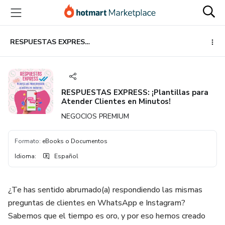
Ir
Ir
Ir
al
a
al
contenido
la
pie
principal
página
de
RESPUESTAS EXPRESS: ¡Plantillas para Atender Clientes en Minutos!
de
página
pago
RESPUESTAS EXPRESS: ¡Plantillas para
Atender Clientes en Minutos!
NEGOCIOS PREMIUM
Formato
:
eBooks o Documentos
Idioma
:
Español
¿Te has sentido abrumado(a) respondiendo las mismas
preguntas de clientes en WhatsApp e Instagram?
Sabemos que el tiempo es oro, y por eso hemos creado