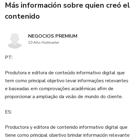
Más información sobre quien creó el
satisfacción de tus clientes.
contenido
Vender más: Cierra tratos con facilidad utilizando modelos
de cierre de venta y respuestas para clientes indecisos.
NEGOCIOS PREMIUM
10 Año Hotmarter
PT:
Produtora e editora de conteúdo informativo digital que
tem como principal objetivo levar informações relevantes
e baseadas em comprovações acadêmicas afim de
proporcionar a ampliação da visão de mundo do cliente.
ES:
Productora y editora de contenido informativo digital que
tiene como principal objetivo brindar información relevante