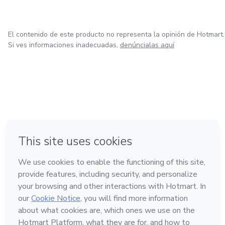
El contenido de este producto no representa la opinión de Hotmart.
Si ves informaciones inadecuadas,
denúncialas aquí
en Bogotá
en Amsterdam
en Madrid
en Ciudad de México
Hecho con
❤
en Belo Horizonte
Conoce Hotmart
Idioma