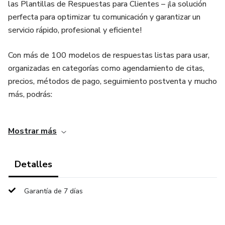
las Plantillas de Respuestas para Clientes – ¡la solución
perfecta para optimizar tu comunicación y garantizar un
servicio rápido, profesional y eficiente!
Con más de 100 modelos de respuestas listas para usar,
organizadas en categorías como agendamiento de citas,
precios, métodos de pago, seguimiento postventa y mucho
más, podrás:
Ahorrar tiempo: Responde los mensajes de tus clientes en
Mostrar más
segundos, sin necesidad de escribir todo desde cero.
Aumentar tu productividad: Enfócate en lo que realmente
Detalles
importa mientras nuestras plantillas se encargan de la
comunicación.
Garantía de 7 días
Mejorar la experiencia del cliente: Ofrece respuestas
claras, profesionales y personalizadas, aumentando la