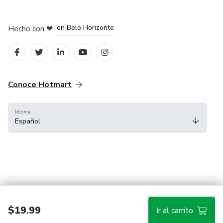
en Ciudad de México
en Bogotá
en Amsterdam
en Madrid
en Belo Horizonte
Hecho con
❤
Conoce Hotmart
Idioma
Español
FAQ
Términos
Privacidad
Cookies
$19.99
Ir al carrito