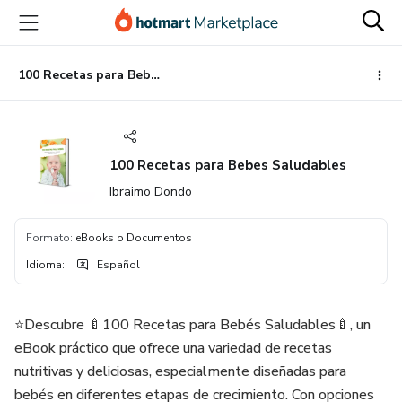
Ir
Ir
Ir
al
a
al
contenido
la
pie
principal
página
de
100 Recetas para Bebes Saludables
de
página
pago
100 Recetas para Bebes Saludables
Ibraimo Dondo
Formato
:
eBooks o Documentos
Idioma
:
Español
⭐️Descubre 🍼100 Recetas para Bebés Saludables🍼, un
eBook práctico que ofrece una variedad de recetas
nutritivas y deliciosas, especialmente diseñadas para
bebés en diferentes etapas de crecimiento. Con opciones