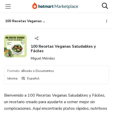
Ir
Ir
Ir
al
a
al
contenido
la
pie
principal
página
de
100 Recetas Veganas Saludables y Fáciles
de
página
pago
100 Recetas Veganas Saludables y
Fáciles
Miguel Méndez
Formato
:
eBooks o Documentos
Idioma
:
Español
Bienvenido a 100 Recetas Veganas Saludables y Fáciles,
un recetario creado para ayudarte a comer mejor sin
complicaciones. Aquí encontrarás platos rápidos, nutritivos