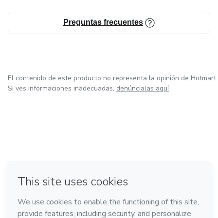
Preguntas frecuentes
El contenido de este producto no representa la opinión de Hotmart.
Si ves informaciones inadecuadas,
denúncialas aquí
en Bogotá
en Amsterdam
en Madrid
en Ciudad de México
Hecho con
❤
en Belo Horizonte