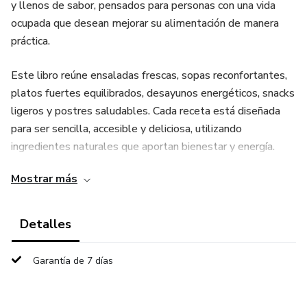
y llenos de sabor, pensados para personas con una vida
ocupada que desean mejorar su alimentación de manera
práctica.
Este libro reúne ensaladas frescas, sopas reconfortantes,
platos fuertes equilibrados, desayunos energéticos, snacks
ligeros y postres saludables. Cada receta está diseñada
para ser sencilla, accesible y deliciosa, utilizando
ingredientes naturales que aportan bienestar y energía.
Mostrar más
Mi deseo es que este recetario se convierta en tu guía
diaria para llevar una alimentación más consciente, colorida
y llena de vida. Que cada plato te motive a seguir cuidando
Detalles
tu cuerpo y a disfrutar del proceso de cocinar saludable.
Garantía de 7 días
¡Gracias por estar aquí y disfrutar este viaje hacia una vida
más sana y deliciosa!