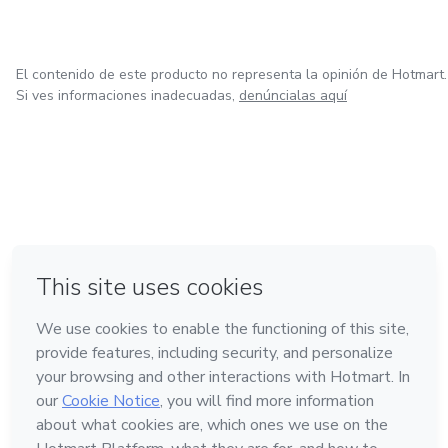
El contenido de este producto no representa la opinión de Hotmart.
Si ves informaciones inadecuadas,
denúncialas aquí
en Ciudad de México
en Bogotá
en Amsterdam
en Madrid
en Belo Horizonte
Hecho con
❤
Conoce Hotmart