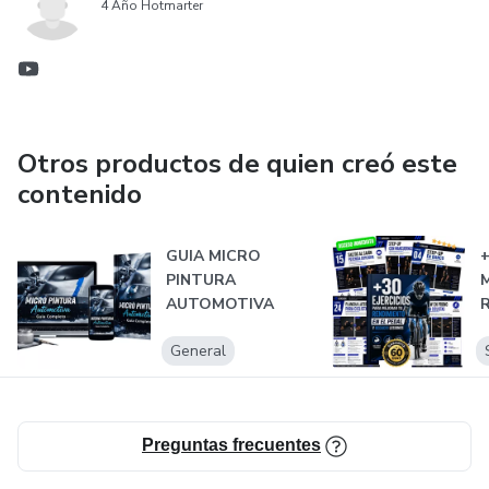
4 Año Hotmarter
Otros productos de quien creó este
contenido
GUIA MICRO
+
PINTURA
M
AUTOMOTIVA
R
P
General
Preguntas frecuentes