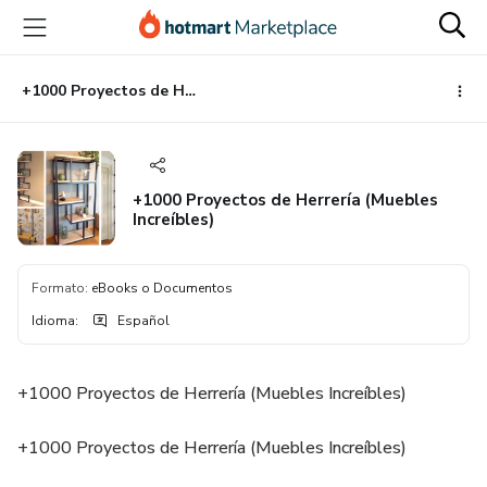
Ir
Ir
Ir
al
a
al
contenido
la
pie
principal
página
de
+1000 Proyectos de Herrería (Muebles Increíbles)
de
página
pago
+1000 Proyectos de Herrería (Muebles
Increíbles)
Formato
:
eBooks o Documentos
Idioma
:
Español
+1000 Proyectos de Herrería (Muebles Increíbles)
+1000 Proyectos de Herrería (Muebles Increíbles)