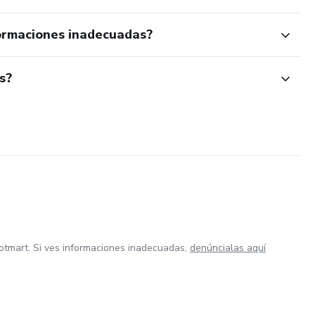
ormaciones inadecuadas?
s?
otmart. Si ves informaciones inadecuadas,
denúncialas aquí