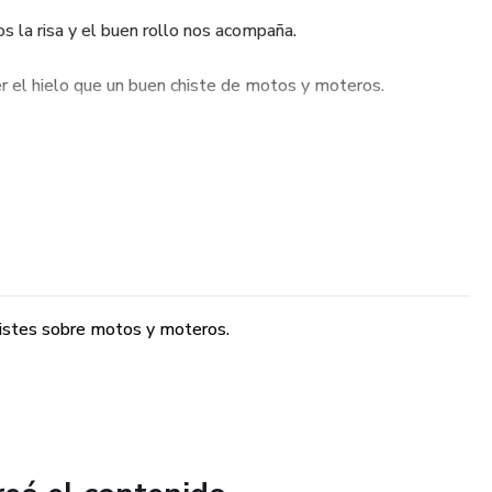
la risa y el buen rollo nos acompaña.
 el hielo que un buen chiste de motos y moteros.
 de Motos, largos y cortos, buenos y malos, verdes e
el que siempre tenga un chiste que nadie se sepa.
istes sobre motos y moteros.