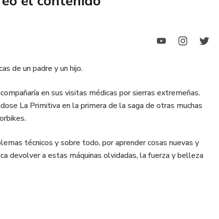
reó el contenido
s de un padre y un hijo.
compañaría en sus visitas médicas por sierras extremeñas.
éndose La Primitiva en la primera de la saga de otras muchas
orbikes.
oblemas técnicos y sobre todo, por aprender cosas nuevas y
sca devolver a estas máquinas olvidadas, la fuerza y belleza
guido. Mientras tanto, hacemos todo lo posible por contarte
otros hemos hecho, seas capaz de restaurar y transformar tus