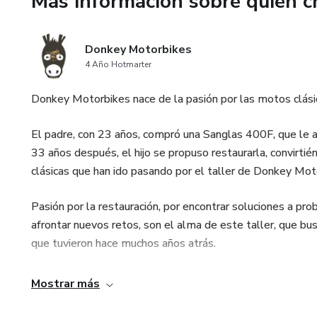
Más información sobre quien c
Donkey Motorbikes
4 Año Hotmarter
Donkey Motorbikes nace de la pasión por las motos clásica
El padre, con 23 años, compró una Sanglas 400F, que le a
33 años después, el hijo se propuso restaurarla, convirti
clásicas que han ido pasando por el taller de Donkey Mot
Pasión por la restauración, por encontrar soluciones a pr
afrontar nuevos retos, son el alma de este taller, que bu
que tuvieron hace muchos años atrás.
Nos encantaría vivir de esto, pero aún no lo hemos conse
Mostrar más
en nuestro blog nuestros avances, para que tú, como nos
propias motos.