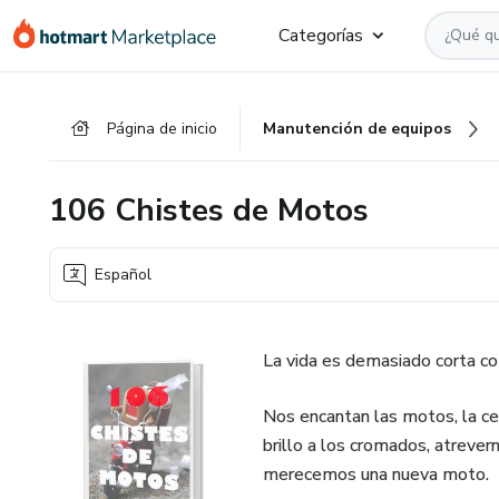
Ir
Ir
Ir
Categorías
al
a
al
contenido
la
pie
principal
página
de
Página de inicio
Manutención de equipos
de
página
pago
106 Chistes de Motos
Español
La vida es demasiado corta co
Nos encantan las motos, la ce
brillo a los cromados, atreve
merecemos una nueva moto.