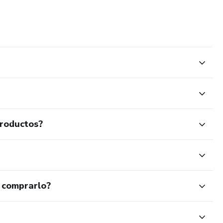
mos especializado en homologar Cafe Racer, así que no
productos?
 comprarlo?