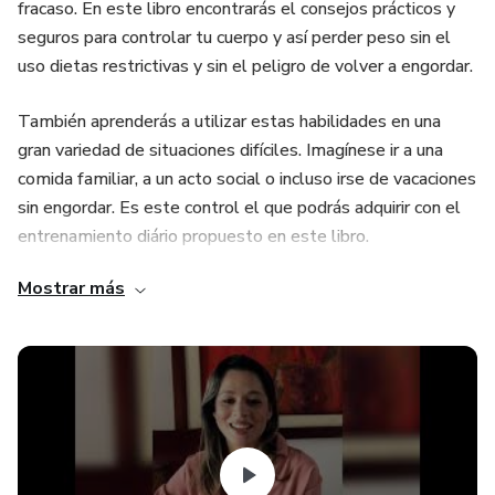
fracaso. En este libro encontrarás el consejos prácticos y
seguros para controlar tu cuerpo y así perder peso sin el
uso dietas restrictivas y sin el peligro de volver a engordar.
También aprenderás a utilizar estas habilidades en una
gran variedad de situaciones difíciles. Imagínese ir a una
comida familiar, a un acto social o incluso irse de vacaciones
sin engordar. Es este control el que podrás adquirir con el
entrenamiento diário propuesto en este libro.
Mostrar más
En mi experiencia como Nutricionista Clínica, he visto esta
transformación en muchos de mis pacientes y estoy segura
de que tú podrías ser la siguiente.