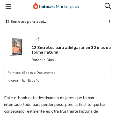
Ir
Ir
Ir
al
a
al
contenido
la
pie
principal
página
de
12 Secretos para adelgazar en 30 días de forma natural
de
página
pago
12 Secretos para adelgazar en 30 días de
forma natural
Rafaella Dias
Formato
:
eBooks o Documentos
Idioma
:
Español
Este e-book esta destinado a mujeres que lo han
intentado todo para perder peso, pero al final lo que han
conseguido realmente es otra frustrante historia de