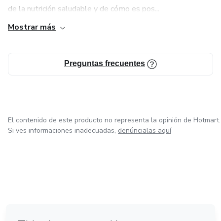
de la nutrición saludable y de cómo es pos...
Mostrar más
Preguntas frecuentes
El contenido de este producto no representa la opinión de Hotmart.
Si ves informaciones inadecuadas,
denúncialas aquí
en Bogotá
en Amsterdam
en Madrid