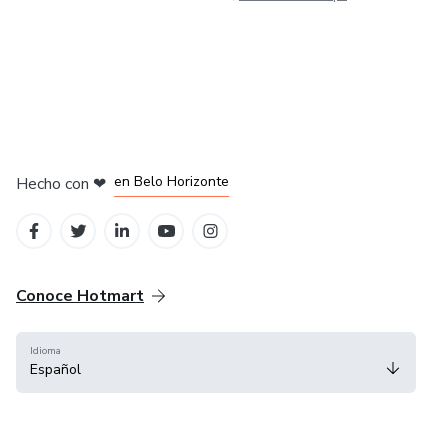
en Ciudad de México
en Bogotá
en Amsterdam
en Madrid
en Belo Horizonte
Hecho con
❤
Conoce Hotmart
Idioma
Español