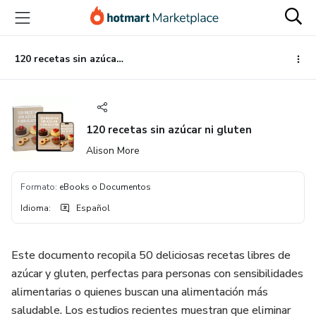
Ir
Ir
Ir
al
a
al
contenido
la
pie
principal
página
de
120 recetas sin azúcar ni gluten
de
página
pago
120 recetas sin azúcar ni gluten
Alison More
Formato
:
eBooks o Documentos
Idioma
:
Español
Este documento recopila 50 deliciosas recetas libres de
azúcar y gluten, perfectas para personas con sensibilidades
alimentarias o quienes buscan una alimentación más
saludable. Los estudios recientes muestran que eliminar