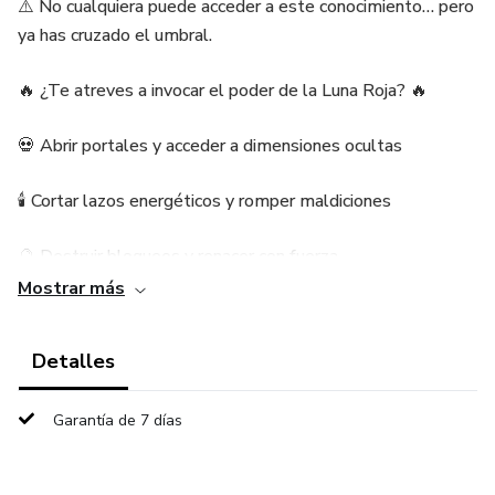
⚠️ No cualquiera puede acceder a este conocimiento… pero
ya has cruzado el umbral.
🔥 ¿Te atreves a invocar el poder de la Luna Roja? 🔥
💀 Abrir portales y acceder a dimensiones ocultas
🕯️ Cortar lazos energéticos y romper maldiciones
🔮 Destruir bloqueos y renacer con fuerza
Mostrar más
👁️ Recibir visiones y revelaciones prohibidas
Detalles
🌙 Absorber la energía de la Luna de Sangre y fortalecer tu
aura
Garantía de 7 días
📜 Esta es la guía definitiva para quienes buscan el
CAMBIO REAL. Un libro con 13 rituales ancestrales que