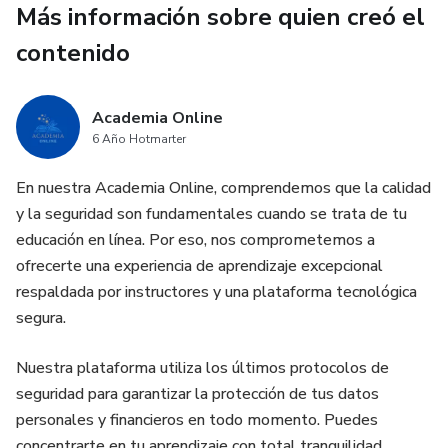
solo pueden realizarse bajo la Luna Roja…
Más información sobre quien creó el
contenido
⚠️ Pero cuidado: su poder no es un juego. Si los usas con
malas intenciones, el precio será alto.
Academia Online
⏳ El portal se abre por poco tiempo. Si sientes el llamado,
6 Año Hotmarter
no dudes.
En nuestra Academia Online, comprendemos que la calidad
🔴 Reclama tu poder ahora. 🔴
y la seguridad son fundamentales cuando se trata de tu
educación en línea. Por eso, nos comprometemos a
ofrecerte una experiencia de aprendizaje excepcional
respaldada por instructores y una plataforma tecnológica
segura.
Nuestra plataforma utiliza los últimos protocolos de
seguridad para garantizar la protección de tus datos
personales y financieros en todo momento. Puedes
concentrarte en tu aprendizaje con total tranquilidad,