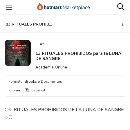
Ir
Ir
Ir
al
a
al
contenido
la
pie
principal
página
de
13 RITUALES PROHIBIDOS para la LUNA DE SANGRE
de
página
pago
13 RITUALES PROHIBIDOS para la LUNA
DE SANGRE
Academia Online
Formato
:
eBooks o Documentos
Idioma
:
Español
🌕✨ RITUALES PROHIBIDOS DE LA LUNA DE SANGRE
✨🌕