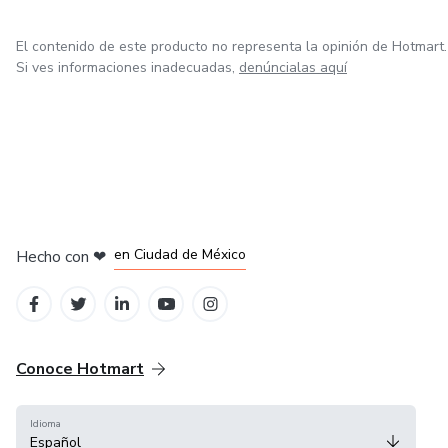
El contenido de este producto no representa la opinión de Hotmart.
Si ves informaciones inadecuadas,
denúncialas aquí
en Bogotá
en Amsterdam
en Madrid
en Ciudad de México
Hecho con
❤
en Belo Horizonte
Conoce Hotmart
Idioma
Español