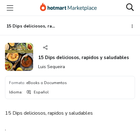
Ir
Ir
Ir
al
a
al
contenido
la
pie
principal
página
de
15 Dips deliciosos, rapidos y saludables
de
página
pago
15 Dips deliciosos, rapidos y saludables
Luis Sequeira
Formato
:
eBooks o Documentos
Idioma
:
Español
15 Dips deliciosos, rapidos y saludables
.