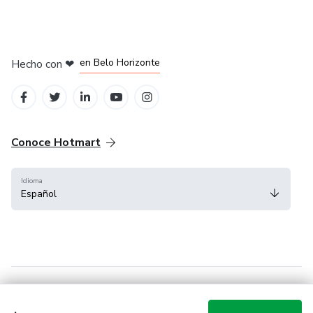
en Ciudad de México
en Bogotá
en Amsterdam
en Madrid
en Belo Horizonte
Hecho con
❤
Conoce Hotmart
Idioma
Español
FAQ
Términos
Privacidad
Cookies