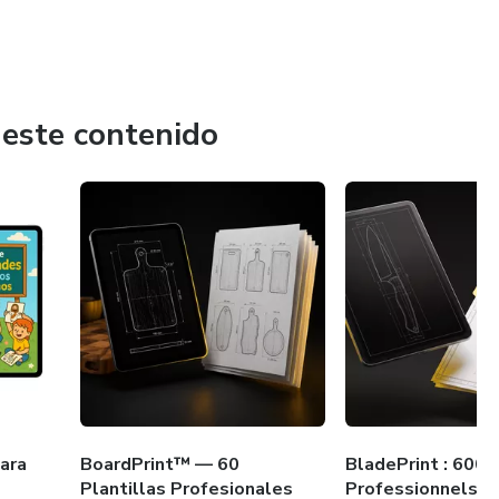
 este contenido
para
BoardPrint™ — 60
BladePrint : 600
Plantillas Profesionales
Professionnels d