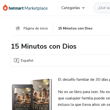
Ir
Ir
Ir
Categorías
al
a
al
contenido
la
pie
principal
página
de
Página de inicio
15 Minutos con Dios
de
página
pago
15 Minutos con Dios
Español
El desafío familiar de 30 días 
No es un libro para leer. No es
que cualquier familia puede se
incluso la que lleva años sin s