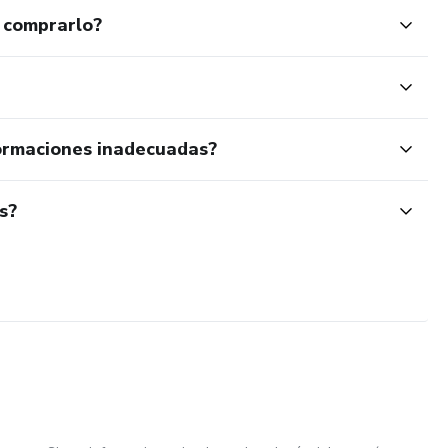
 comprarlo?
ormaciones inadecuadas?
s?